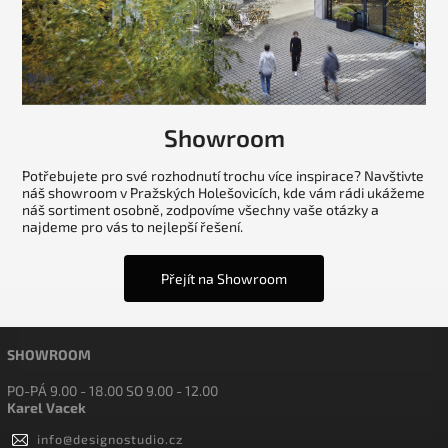
Showroom
Potřebujete pro své rozhodnutí trochu více inspirace? Navštivte
náš showroom v Pražských Holešovicích, kde vám rádi ukážeme
náš sortiment osobně, zodpovíme všechny vaše otázky a
najdeme pro vás to nejlepší řešení.
Přejít na Showroom
SHOWROOM
PO-PÁ 9.00 - 18.00 SO 9.00 - 12.00
Karel Vacek
info
@
designostudio.cz