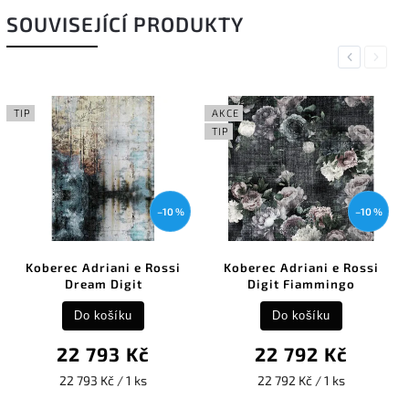
SOUVISEJÍCÍ PRODUKTY
Previous
Next
TIP
AKCE
TIP
–10 %
–10 %
Koberec Adriani e Rossi
Koberec Adriani e Rossi
Dream Digit
Digit Fiammingo
Do košíku
Do košíku
22 793 Kč
22 792 Kč
22 793 Kč / 1 ks
22 792 Kč / 1 ks