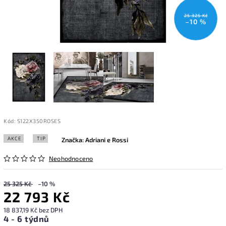
25 325 Kč
–10 %
Kód:
S122X350ROSES
AKCE
TIP
Značka:
Adriani e Rossi
Neohodnoceno
25 325 Kč
–10 %
22 793 Kč
18 837,19 Kč bez DPH
4 - 6 týdnů