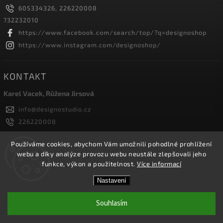
605334326, 226220008
732232010
https://www.facebook.com/search/top/?q=designoshop
https://www.instagram.com/designoshop/
KONTAKT
Karel Vacek, Růžena Jirsová
info
@
designostudio.cz
226220008
605334326, 732232010
Designoshop
Používáme cookies, abychom Vám umožnili pohodlné prohlížení
webu a díky analýze provozu webu neustále zlepšovali jeho
designoshop
funkce, výkon a použitelnost.
Více informací
Nastavení
Copyright 2026
Designoshop
. Všechna práva vyhrazena.
Upravit nastavení cookies
Souhlasím
Vytvořil
Shoptet
| Design
Shoptak.cz.