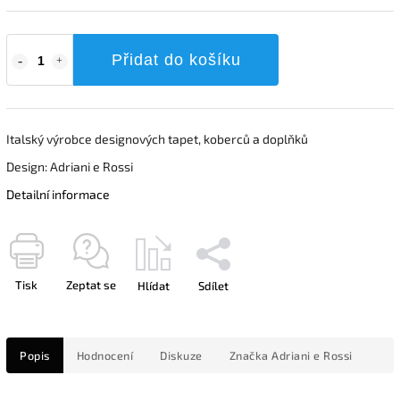
Přidat do košíku
Italský výrobce designových tapet, koberců a doplňků
Design: Adriani e Rossi
Detailní informace
Tisk
Zeptat se
Hlídat
Sdílet
Popis
Hodnocení
Diskuze
Značka
Adriani e Rossi