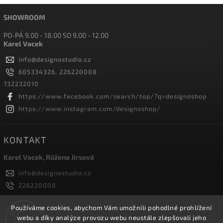
SHOWROOM
PO-PÁ 9.00 - 18.00 SO 9.00 - 12.00
Karel Vacek
info
@
designostudio.cz
605334326, 226220008
732232010
https://www.facebook.com/search/top/?q=designoshop
https://www.instagram.com/designoshop/
KONTAKT
Karel Vacek, Růžena Jirsová
info
@
designostudio.cz
226220008
605334326, 732232010
Designoshop
Používáme cookies, abychom Vám umožnili pohodlné prohlížení
webu a díky analýze provozu webu neustále zlepšovali jeho
designoshop