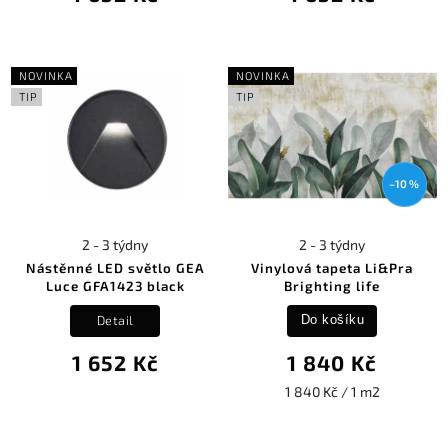
NOVINKA
NOVINKA
TIP
TIP
–10 %
2 - 3 týdny
2 - 3 týdny
Nástěnné LED světlo GEA
Vinylová tapeta Li&Pra
Luce GFA1423 black
Brighting life
Detail
Do košíku
1 652 Kč
1 840 Kč
1 840 Kč / 1 m2