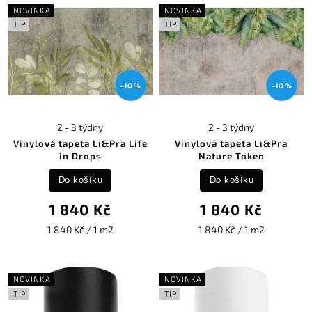
NOVINKA
NOVINKA
TIP
TIP
–10 %
–10 %
2 - 3 týdny
2 - 3 týdny
Vinylová tapeta Li&Pra Life
Vinylová tapeta Li&Pra
in Drops
Nature Token
Do košíku
Do košíku
1 840 Kč
1 840 Kč
1 840 Kč / 1 m2
1 840 Kč / 1 m2
NOVINKA
NOVINKA
TIP
TIP