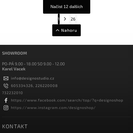
Načíst 12 dalších
1
26
Nahoru
SHOWROOM
PO-PÁ 9.00 - 18.00 SO 9.00 - 12.00
Karel Vacek
info
@
designostudio.cz
605334326, 226220008
732232010
https://www.facebook.com/search/top/?q=designoshop
https://www.instagram.com/designoshop/
KONTAKT