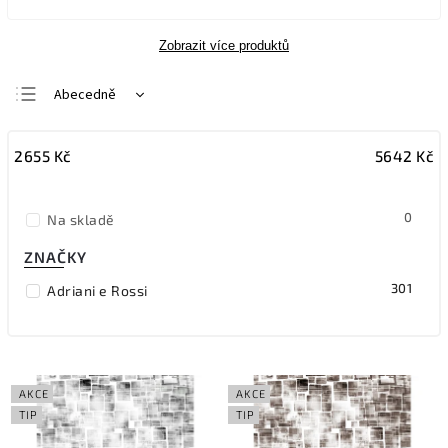
Zobrazit více produktů
Abecedně
Nejlevnější
2655
Kč
5642
Kč
Nejdražší
Nejprodávanější
0
Na skladě
ZNAČKY
301
Adriani e Rossi
AKCE
AKCE
TIP
TIP