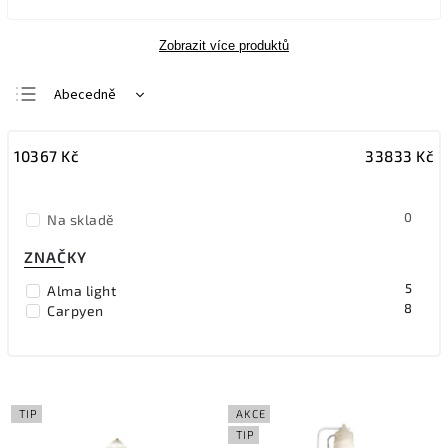
Zobrazit více produktů
Abecedně
Nejlevnější
10367
Kč
33833
Kč
Nejdražší
Nejprodávanější
0
Na skladě
ZNAČKY
5
Alma light
8
Carpyen
TIP
AKCE
TIP