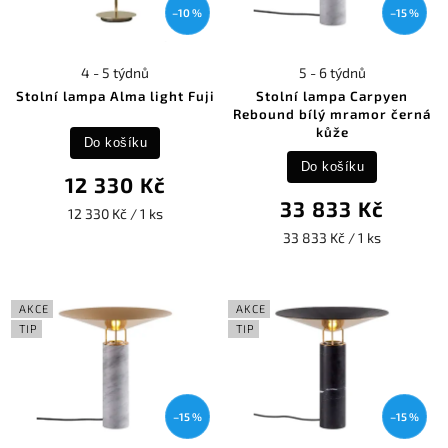
–10 %
–15 %
4 - 5 týdnů
5 - 6 týdnů
Stolní lampa Alma light Fuji
Stolní lampa Carpyen
Rebound bílý mramor černá
kůže
Do košíku
Do košíku
12 330 Kč
33 833 Kč
12 330 Kč / 1 ks
33 833 Kč / 1 ks
AKCE
AKCE
TIP
TIP
–15 %
–15 %