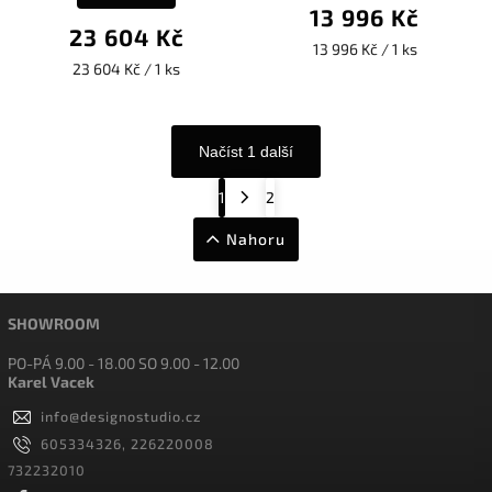
13 996 Kč
23 604 Kč
13 996 Kč / 1 ks
23 604 Kč / 1 ks
Načíst 1 další
1
2
Nahoru
SHOWROOM
PO-PÁ 9.00 - 18.00 SO 9.00 - 12.00
Karel Vacek
info
@
designostudio.cz
605334326, 226220008
732232010