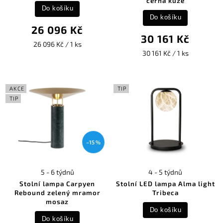
černá kůže
Do košíku
Do košíku
26 096 Kč
30 161 Kč
26 096 Kč / 1 ks
30 161 Kč / 1 ks
AKCE
TIP
TIP
–15 %
5 - 6 týdnů
4 - 5 týdnů
Stolní lampa Carpyen
Stolní LED lampa Alma light
Rebound zelený mramor
Tribeca
mosaz
Do košíku
Do košíku