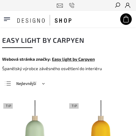
Hledat
EASY LIGHT BY CARPYEN
Webová stránka značky:
Easy light by Carpyen
Španělský výrobce závěsného osvětlení do interiéru
Nejlevnější
Nejdražší
Nejprodávanější
TIP
TIP
Abecedně