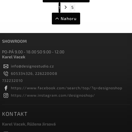
1
5
Nahoru
SHOWROOM
PO-PÁ 9.00 - 18.00 SO 9.00 - 12.00
Karel Vacek
info
@
designostudio.cz
605334326, 226220008
732232010
https://www.facebook.com/search/top/?q=designoshop
https://www.instagram.com/designoshop/
KONTAKT
Karel Vacek, Růžena Jirsová