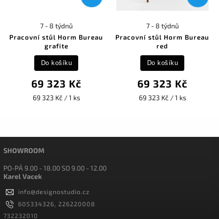
7 - 8 týdnů
7 - 8 týdnů
Pracovní stůl Horm Bureau
Pracovní stůl Horm Bureau
grafite
red
Do košíku
Do košíku
69 323 Kč
69 323 Kč
69 323 Kč / 1 ks
69 323 Kč / 1 ks
SHOWROOM
PO-PÁ 9.00 - 18.00 SO 9.00 - 12.00
Karel Vacek
info
@
designostudio.cz
605334326, 226220008
732232010