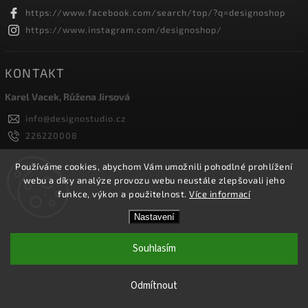
https://www.facebook.com/search/top/?q=designoshop
https://www.instagram.com/designoshop/
KONTAKT
Karel Vacek, Růžena Jirsová
info
@
designostudio.cz
226220008
605334326, 732232010
Designoshop
Používáme cookies, abychom Vám umožnili pohodlné prohlížení
webu a díky analýze provozu webu neustále zlepšovali jeho
designoshop
funkce, výkon a použitelnost.
Více informací
Nastavení
Copyright 2026
Designoshop
. Všechna práva vyhrazena.
Upravit nastavení cookies
Souhlasím
Vytvořil
Shoptet
| Design
Shoptak.cz.
Odmítnout