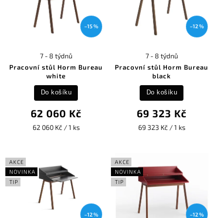
–15 %
–12 %
7 - 8 týdnů
7 - 8 týdnů
Pracovní stůl Horm Bureau
Pracovní stůl Horm Bureau
white
black
Do košíku
Do košíku
62 060 Kč
69 323 Kč
62 060 Kč / 1 ks
69 323 Kč / 1 ks
AKCE
AKCE
NOVINKA
NOVINKA
TIP
TIP
–12 %
–12 %