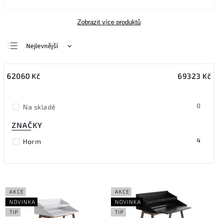
Zobrazit více produktů
Nejlevnější
Nejdražší
62060
Kč
69323
Kč
Nejprodávanější
Abecedně
0
Na skladě
ZNAČKY
4
Horm
AKCE
AKCE
NOVINKA
NOVINKA
TIP
TIP