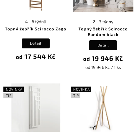
4 - 6 týdnů
2 - 3 týdny
Topný žebřík Scirocco Zago
Topný žebřík Scirocco
Random black
Detail
Detail
17 544 Kč
od
19 946 Kč
od
od 19 946 Kč / 1 ks
NOVINKA
NOVINKA
TIP
TIP