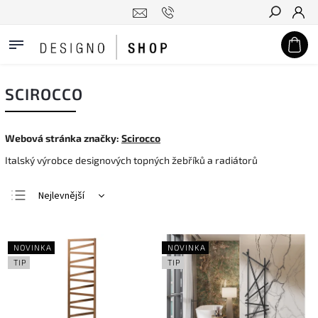
Hledat
SCIROCCO
Webová stránka značky:
Scirocco
Italský výrobce designových topných žebříků a radiátorů
Nejlevnější
Nejdražší
Nejprodávanější
NOVINKA
NOVINKA
Abecedně
TIP
TIP