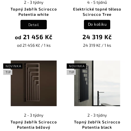
2 - 3 týdny
4 - 5 týdnů
Topný žebřík Scirocco
Elektrické topné těleso
Potentia white
Scirocco Tree
Detail
Do košíku
21 456 Kč
24 319 Kč
od
od 21 456 Kč / 1 ks
24 319 Kč / 1 ks
NOVINKA
NOVINKA
TIP
TIP
2 - 3 týdny
2 - 3 týdny
Topný žebřík Scirocco
Topný žebřík Scirocco
Potentia béžový
Potentia black