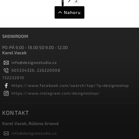
1
2
Nahoru
SHOWROOM
PO-PÁ 9.00 - 18.00 SO 9.00 - 12.00
Karel Vacek
info
@
designostudio.cz
605334326, 226220008
732232010
https://www.facebook.com/search/top/?q=designoshop
https://www.instagram.com/designoshop/
KONTAKT
Karel Vacek, Růžena Jirsová
info
@
designostudio.cz