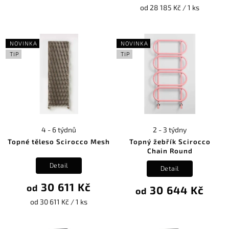
od 28 185 Kč / 1 ks
NOVINKA
NOVINKA
TIP
TIP
4 - 6 týdnů
2 - 3 týdny
Topné těleso Scirocco Mesh
Topný žebřík Scirocco
Chain Round
Detail
Detail
30 611 Kč
od
30 644 Kč
od
od 30 611 Kč / 1 ks