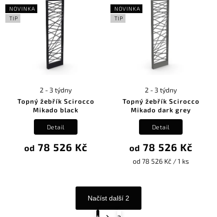
NOVINKA
NOVINKA
TIP
TIP
2 - 3 týdny
2 - 3 týdny
Topný žebřík Scirocco
Topný žebřík Scirocco
Mikado black
Mikado dark grey
Detail
Detail
78 526 Kč
78 526 Kč
od
od
od 78 526 Kč / 1 ks
Načíst další 2