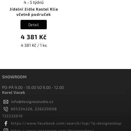
4 - 5 týdnů
Jídelní židle Kastel Klia
včetně područek
Detail
4 381 Kč
4 381 Kč / 1 ks
SHOWROOM
PO-PÁ 9.00 - 18.00 SO 9.00 - 12.00
Karel Vacek
info
@
designostudio.cz
605334326, 226220008
732232010
https://www.facebook.com/search/top/?q=designoshop
https://www.instagram.com/designoshop/