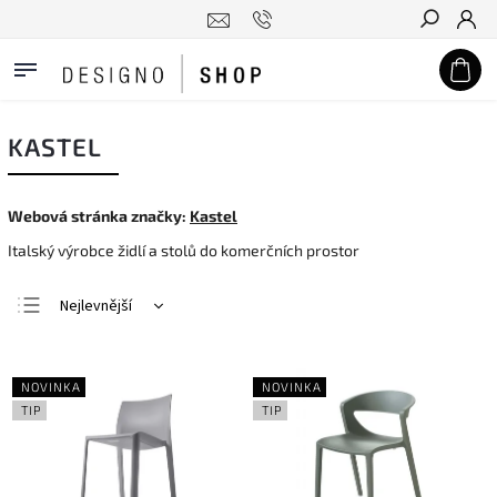
Hledat
KASTEL
Webová stránka značky:
Kastel
Italský výrobce židlí a stolů do komerčních prostor
Nejlevnější
Nejdražší
Nejprodávanější
NOVINKA
NOVINKA
Abecedně
TIP
TIP