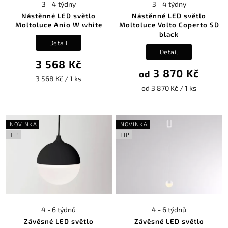
3 - 4 týdny
3 - 4 týdny
Nástěnné LED světlo
Nástěnné LED světlo
Moltoluce Anio W white
Moltoluce Volto Coperto SD
black
Detail
Detail
3 568 Kč
3 870 Kč
od
3 568 Kč / 1 ks
od 3 870 Kč / 1 ks
NOVINKA
NOVINKA
TIP
TIP
4 - 6 týdnů
4 - 6 týdnů
Závěsné LED světlo
Závěsné LED světlo