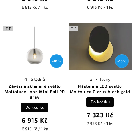
6 915 Kč / 1 ks
6 915 Kč / 1 ks
TIP
TIP
–10 %
–10 %
4 - 5 týdnů
3 - 4 týdny
Závěsné skleněné světlo
Nástěnné LED světlo
Moltoluce Loon Mini Ball PD
Moltoluce Clarus black gold
grey
Do košíku
Do košíku
7 323 Kč
6 915 Kč
7 323 Kč / 1 ks
6 915 Kč / 1 ks