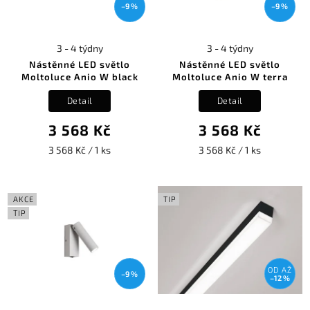
–9 %
–9 %
3 - 4 týdny
3 - 4 týdny
Nástěnné LED světlo
Nástěnné LED světlo
Moltoluce Anio W black
Moltoluce Anio W terra
Detail
Detail
3 568 Kč
3 568 Kč
3 568 Kč / 1 ks
3 568 Kč / 1 ks
AKCE
TIP
TIP
OD
AŽ
–9 %
–12 %