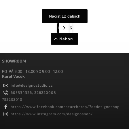
Načíst 12 dalších
1
6
Nahoru
SHOWROOM
PO-PÁ 9.00 - 18.00 SO 9.00 - 12.00
Karel Vacek
info
@
designostudio.cz
605334326, 226220008
732232010
https://www.facebook.com/search/top/?q=designoshop
https://www.instagram.com/designoshop/