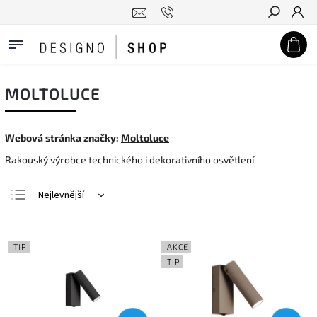
Hledat
MOLTOLUCE
Webová stránka značky:
Moltoluce
Rakouský výrobce technického i dekorativního osvětlení
Nejlevnější
Nejdražší
Nejprodávanější
TIP
AKCE
Abecedně
TIP