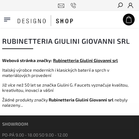
Hledat
RUBINETTERIA GIULINI GIOVANNI SRL
Webová stránka značky:
Rubinetteria Giulini Giovanni srl
Italský výrobce moderních i klasických baterií a sprch v
materiálových provedení
Již více než 50 let se značka Giulini G. Faucets vyznačuje kvalitou,
kreativitou, inovací a vášní
Žádné produkty značky
Rubinetteria Giulini Giovanni srl
nebyly
nalezeny...
SHOWROOM
PO-PÁ 9.00 - 18.00 SO 9.00 - 12.00