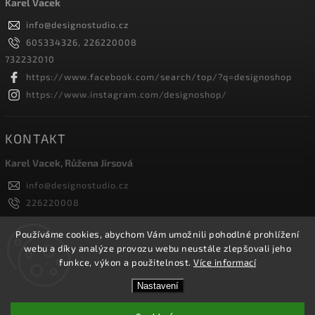
Karel Vacek
info
@
designostudio.cz
605334326, 226220008
732232010
https://www.facebook.com/search/top/?q=designoshop
https://www.instagram.com/designoshop/
KONTAKT
Karel Vacek, Růžena Jirsová
info
@
designostudio.cz
226220008
605334326, 732232010
Designoshop
Používáme cookies, abychom Vám umožnili pohodlné prohlížení
webu a díky analýze provozu webu neustále zlepšovali jeho
designoshop
funkce, výkon a použitelnost.
Více informací
Nastavení
Copyright 2026
Designoshop
. Všechna práva vyhrazena.
Upravit nastavení cookies