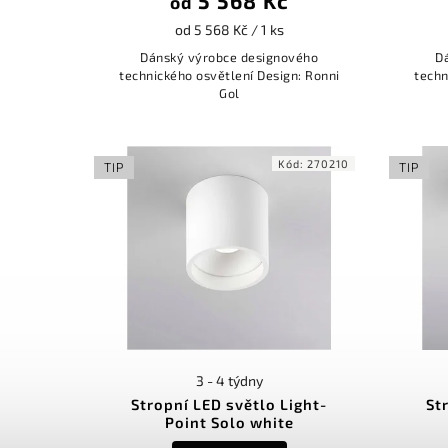
5 568 Kč
od
od 5 568 Kč / 1 ks
Dánský výrobce designového
D
technického osvětlení Design: Ronni
techn
Gol
Kód:
270210
TIP
TIP
3 - 4 týdny
Stropní LED světlo Light-
St
Point Solo white