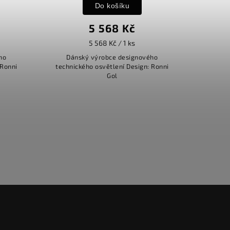
Do košíku
5 568 Kč
5 568 Kč / 1 ks
ho
Dánský výrobce designového
 Ronni
technického osvětlení Design: Ronni
Gol