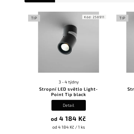
Kód:
258911
TIP
TIP
3 - 4 týdny
Stropní LED světlo Light-
St
Point Tip black
Detail
4 184 Kč
od
od 4 184 Kč / 1 ks