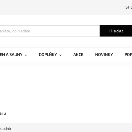
SH
Hledat
EN A SAUNY
DOPLŇKY
AKCE
NOVINKY
PO
iéru
ecedně