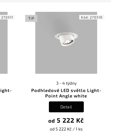
:
270511
Kód:
270510
TIP
3 - 4 týdny
ight-
Podhledové LED světlo Light-
Point Angle white
Detail
5 222 Kč
od
od 5 222 Kč / 1 ks