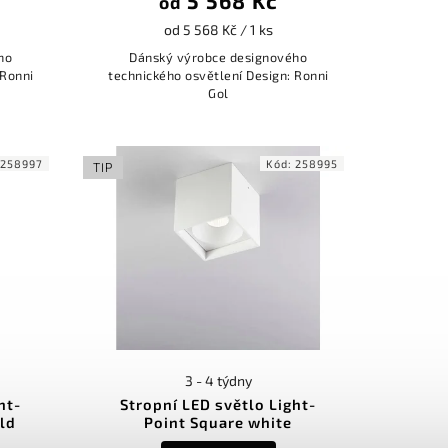
5 568 Kč
od
od 5 568 Kč / 1 ks
ho
Dánský výrobce designového
 Ronni
technického osvětlení Design: Ronni
Gol
:
258997
Kód:
258995
TIP
3 - 4 týdny
ht-
Stropní LED světlo Light-
ld
Point Square white