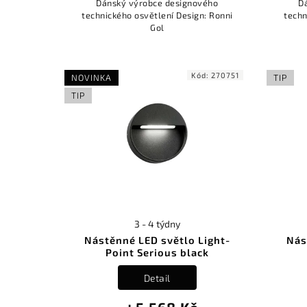
Dánský výrobce designového
D
technického osvětlení Design: Ronni
techn
Gol
Kód:
270751
NOVINKA
TIP
TIP
3 - 4 týdny
Nástěnné LED světlo Light-
Nás
Point Serious black
Detail