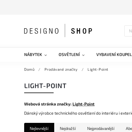
NÁBYTEK
OSVĚTLENÍ
VYBAVENÍ KOUPEL
Domů
/
Prodávané značky
/
Light-Point
LIGHT-POINT
Webová stránka značky:
Light-Point
Dánský výrobce technického osvětlení do interiéru i exter
Nejlevnější
Nejdražší
Nejprodávanější
Ab