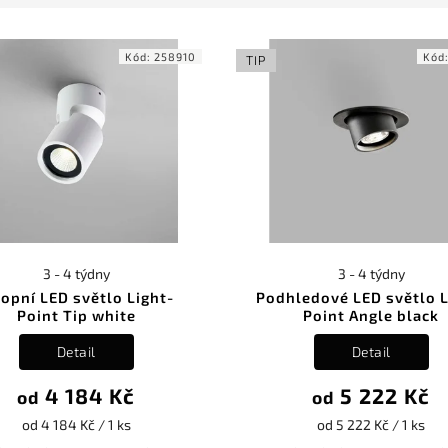
Kód:
258910
Kód
TIP
3 - 4 týdny
3 - 4 týdny
ropní LED světlo Light-
Podhledové LED světlo L
Point Tip white
Point Angle black
Detail
Detail
4 184 Kč
5 222 Kč
od
od
od 4 184 Kč / 1 ks
od 5 222 Kč / 1 ks