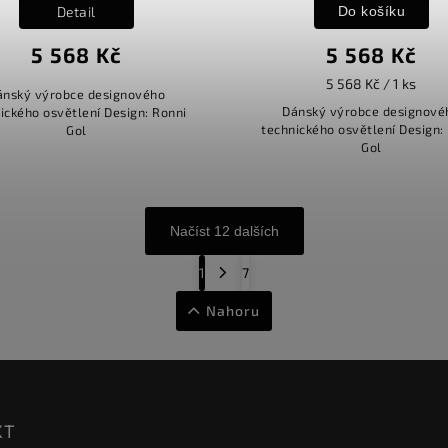
Detail
Do košíku
5 568 Kč
5 568 Kč
5 568 Kč / 1 ks
ánský výrobce designového
Dánský výrobce designové
ického osvětlení Design: Ronni
technického osvětlení Design:
Gol
Gol
Načíst 12 dalších
1
7
Nahoru
KT