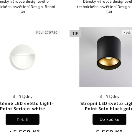
ánský výrobce designového
Dánský výrobce designové
ického osvětlení Design: Ronni
technického osvětlení Design:
Gol
Gol
Kód:
270750
Kód
TIP
3 - 4 týdny
3 - 4 týdny
těnné LED světlo Light-
Stropní LED světlo Lig
Point Serious white
Point Solo black gol
Detail
Do košíku