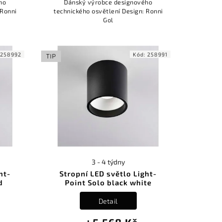
ho
Dánský výrobce designového
 Ronni
technického osvětlení Design: Ronni
Gol
:
258992
Kód:
258991
TIP
3 - 4 týdny
ht-
Stropní LED světlo Light-
d
Point Solo black white
Detail