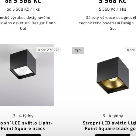
5 568 Kč
5 568 Kč
od
od 5 568 Kč / 1 ks
5 568 Kč / 1 ks
ánský výrobce designového
Dánský výrobce designové
ického osvětlení Design: Ronni
technického osvětlení Design:
Gol
Gol
Kód:
270221
Kód
TIP
3 - 4 týdny
3 - 4 týdny
ropní LED světlo Light-
Stropní LED světlo Lig
Point Square black
Point Square black go