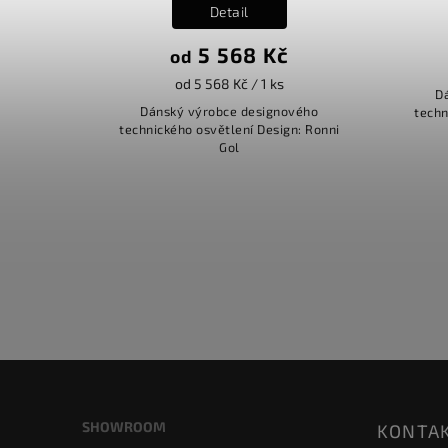
Detail
5 568 Kč
od
od 5 568 Kč / 1 ks
D
Dánský výrobce designového
techn
technického osvětlení Design: Ronni
Gol
SHOWROOM
KONTA