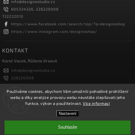
info
@
designostudio.cz
605334326, 226220008
732232010
https://www.facebook.com/search/top/?q=designoshop
https://www.instagram.com/designoshop/
KONTAKT
Karel Vacek, Růžena Jirsová
info
@
designostudio.cz
226220008
605334326, 732232010
Designoshop
Používáme cookies, abychom Vám umožnili pohodlné prohlížení
webu a díky analýze provozu webu neustále zlepšovali jeho
designoshop
funkce, výkon a použitelnost.
Více informací
Nastavení
Copyright 2026
Designoshop
. Všechna práva vyhrazena.
Upravit nastavení cookies
Souhlasím
Vytvořil
Shoptet
| Design
Shoptak.cz.