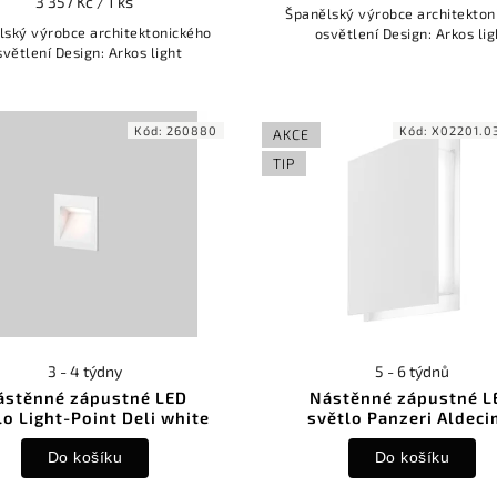
3 357 Kč / 1 ks
Španělský výrobce architekton
lský výrobce architektonického
osvětlení Design: Arkos lig
světlení Design: Arkos light
Kód:
260880
Kód:
X02201.0
AKCE
TIP
3 - 4 týdny
5 - 6 týdnů
ástěnné zápustné LED
Nástěnné zápustné L
lo Light-Point Deli white
světlo Panzeri Aldec
Do košíku
Do košíku