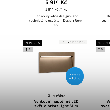
5 914 Kč
5 914 Kč / 1 ks
Dánský výrobce designového
D
technického osvětlení Design: Ronni
techn
Gol
Kód:
A5150010OX
NOVINKA
NOVIN
TIP
TIP
6 349 Kč
–10 %
3 - 4 týdny
Venkovní nástěnné LED
V
světlo Arkos light Slim
svět
oxidon