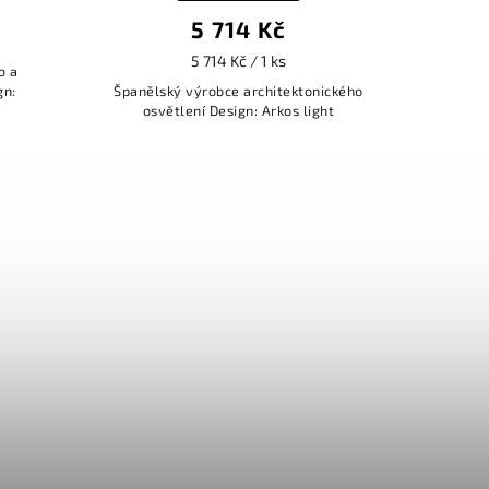
5 714 Kč
5 714 Kč / 1 ks
o a
gn:
Španělský výrobce architektonického
osvětlení Design: Arkos light