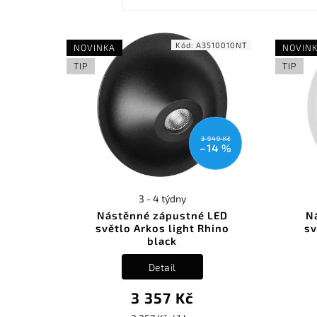
Kód:
A3510010NT
NOVINKA
NOVIN
TIP
TIP
3 949 Kč
–14 %
3 - 4 týdny
Nástěnné zápustné LED
N
světlo Arkos light Rhino
sv
black
Detail
3 357 Kč