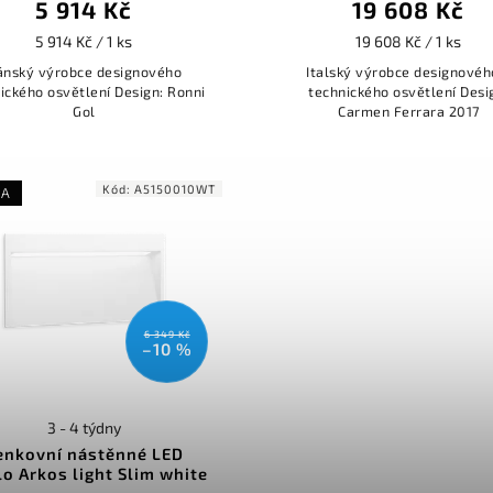
5 914 Kč
19 608 Kč
5 914 Kč / 1 ks
19 608 Kč / 1 ks
ánský výrobce designového
Italský výrobce designovéh
ického osvětlení Design: Ronni
technického osvětlení Desi
Gol
Carmen Ferrara 2017
Kód:
A5150010WT
KA
6 349 Kč
–10 %
3 - 4 týdny
enkovní nástěnné LED
lo Arkos light Slim white