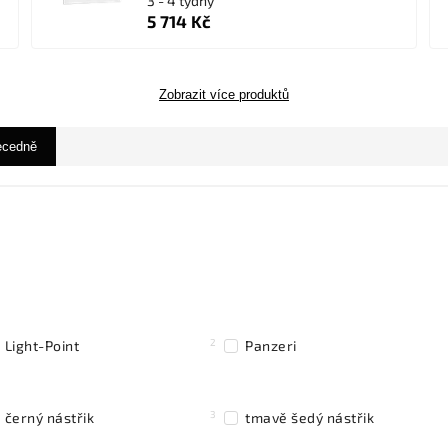
3 - 4 týdny
5 714 Kč
Zobrazit více produktů
ecedně
2
Light-Point
Panzeri
3
černý nástřik
tmavě šedý nástřik