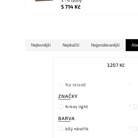
3 - 4 týdny
5 714 Kč
Nejlevnější
Nejdražší
Nejprodávanější
Ab
3207
Kč
0
Na skladě
ZNAČKY
7
Arkos light
BARVA
5
bílý nástřik