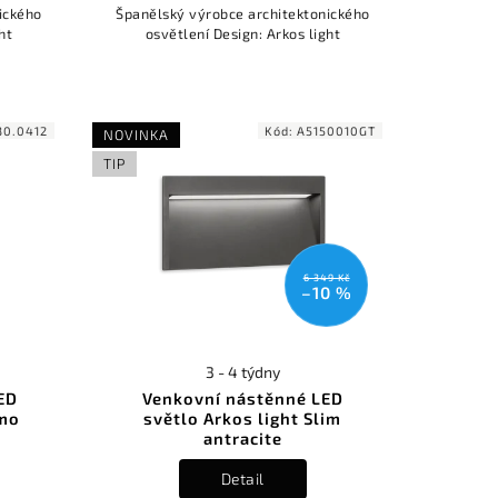
ického
Španělský výrobce architektonického
ht
osvětlení Design: Arkos light
30.0412
Kód:
A5150010GT
NOVINKA
TIP
6 349 Kč
–10 %
3 - 4 týdny
ED
Venkovní nástěnné LED
imo
světlo Arkos light Slim
antracite
Detail