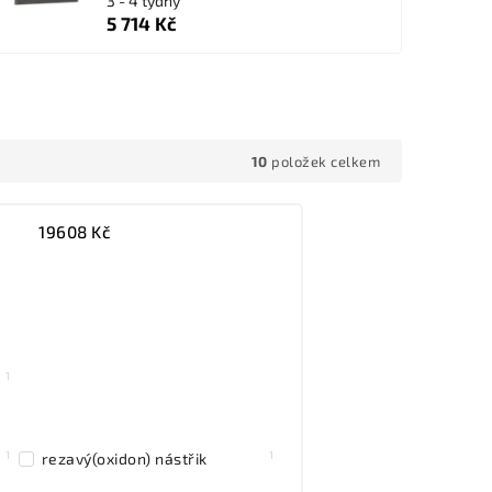
3 - 4 týdny
5 714 Kč
10
položek celkem
19608
Kč
1
1
1
rezavý(oxidon) nástřik