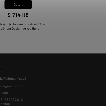
Detail
5 714 Kč
lský výrobce architektonického
světlení Design: Arkos light
KT
k, Růžena Jirsová
designostudio.cz
20008
6, 732232010
noshop