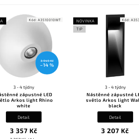
Kód:
A3510010WT
Kód:
A35
KA
NOVINKA
TIP
3 949 Kč
–14 %
3 - 4 týdny
3 - 4 týdny
ástěnné zápustné LED
Nástěnné zápustné L
ětlo Arkos light Rhino
světlo Arkos light Wa
white
black
Detail
Detail
3 357 Kč
3 207 Kč