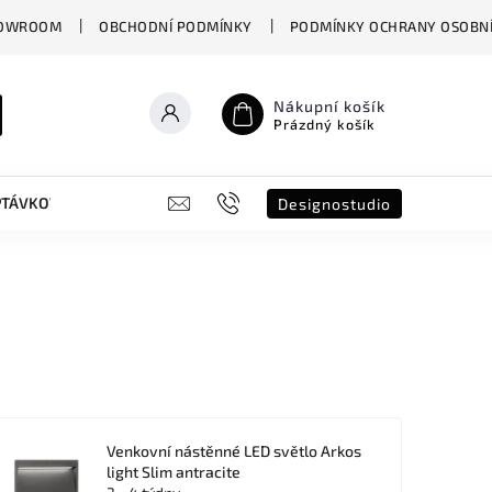
OWROOM
OBCHODNÍ PODMÍNKY
PODMÍNKY OCHRANY OSOBNÍ
Nákupní košík
Prázdný košík
PTÁVKOVÝ FORMULÁŘ
B2B
SHOWROOM
DESIGNO ST
Designostudio
Venkovní nástěnné LED světlo Arkos
light Slim antracite