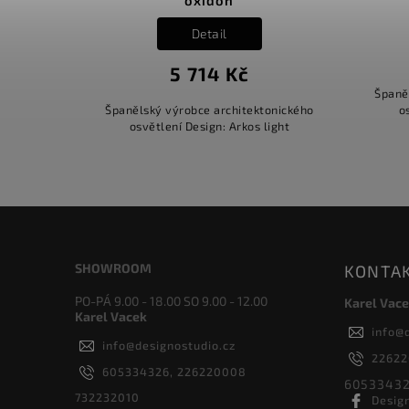
Detail
5 714 Kč
Španě
Španělský výrobce architektonického
o
osvětlení Design: Arkos light
SHOWROOM
KONTA
PO-PÁ 9.00 - 18.00 SO 9.00 - 12.00
Karel Vace
Karel Vacek
info
@
info
@
designostudio.cz
2262
605334326, 226220008
60533432
732232010
Desig