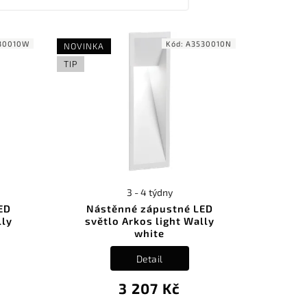
30010W
Kód:
A3530010N
NOVINKA
TIP
3 - 4 týdny
ED
Nástěnné zápustné LED
lly
světlo Arkos light Wally
white
Detail
3 207 Kč