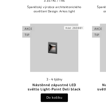
3 357 Kč / 1 ks
Španělský výrobce architektonického
Španě
osvětlení Design: Arkos light
o
Kód:
260881
AKCE
AKCE
TIP
TIP
3 - 4 týdny
Nástěnné zápustné LED
N
světlo Light-Point Deli black
svět
Do košíku