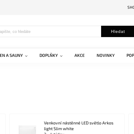
SH
Hledat
EN A SAUNY
DOPLŇKY
AKCE
NOVINKY
PO
Venkovní nástěnné LED světlo Arkos
light Slim white