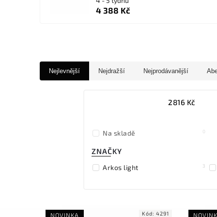
4 - 5 týdnů
4 388 Kč
Nejlevnější
Nejdražší
Nejprodávanější
Ab
2816
Kč
0
Na skladě
ZNAČKY
3
Arkos light
Kód:
4291
NOVINKA
NOVIN