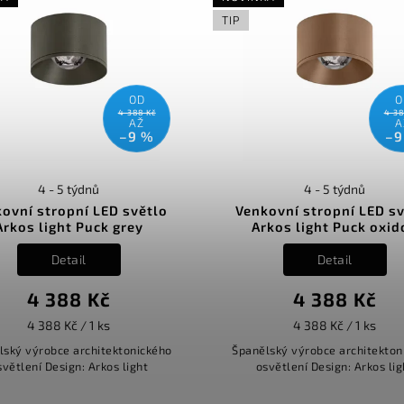
TIP
OD
O
4 388 Kč
4 38
AŽ
A
–9 %
–9
4 - 5 týdnů
4 - 5 týdnů
ovní stropní LED světlo
Venkovní stropní LED s
Arkos light Puck grey
Arkos light Puck oxid
Detail
Detail
4 388 Kč
4 388 Kč
4 388 Kč / 1 ks
4 388 Kč / 1 ks
lský výrobce architektonického
Španělský výrobce architekton
světlení Design: Arkos light
osvětlení Design: Arkos lig