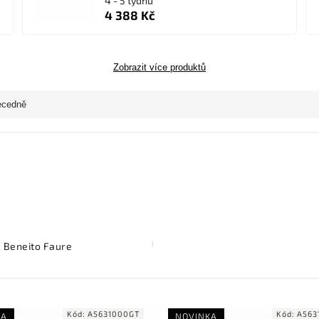
4 - 5 týdnů
4 388 Kč
Zobrazit více produktů
ecedně
1
Beneito Faure
Kód:
A5631000GT
Kód:
A563
KA
NOVINKA