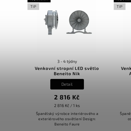
TIP
TIP
3 - 4 týdny
Venkovní stropní LED světlo
Venk
Beneito Nik
Detail
2 816 Kč
2 816 Kč / 1 ks
Španělský výrobce interiérového a
Španě
exteriérového osvětlení Design:
o
Beneito Faure