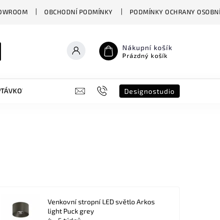
OWROOM
OBCHODNÍ PODMÍNKY
PODMÍNKY OCHRANY OSOBNÍ
Nákupní košík
Prázdný košík
PTÁVKOVÝ FORMULÁŘ
B2B
SHOWROOM
DESIGNO ST
Designostudio
Venkovní stropní LED světlo Arkos
light Puck grey