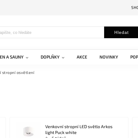
SH
Hledat
EN A SAUNY
DOPLŇKY
AKCE
NOVINKY
PO
 stropní osvětlení
Venkovní stropní LED světlo Arkos
light Puck white