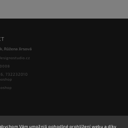
KT
k, Růžena Jirsová
designostudio.cz
20008
6, 732232010
noshop
noshop
abychom Vám umožnili pohodlné prohlížení webu a díky
Copyright 2026
Designoshop
. Všechna práva vyhrazena.