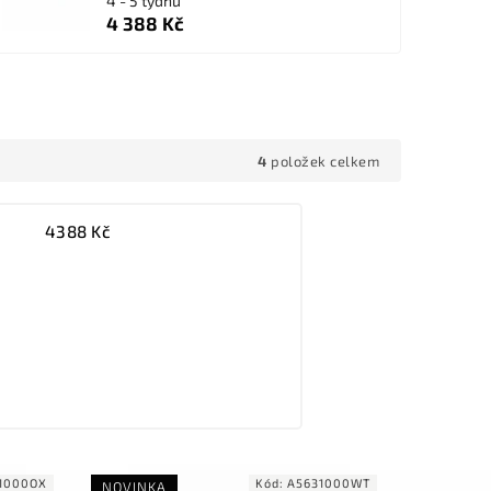
4 - 5 týdnů
4 388 Kč
4
položek celkem
4388
Kč
1000OX
Kód:
A5631000WT
NOVINKA