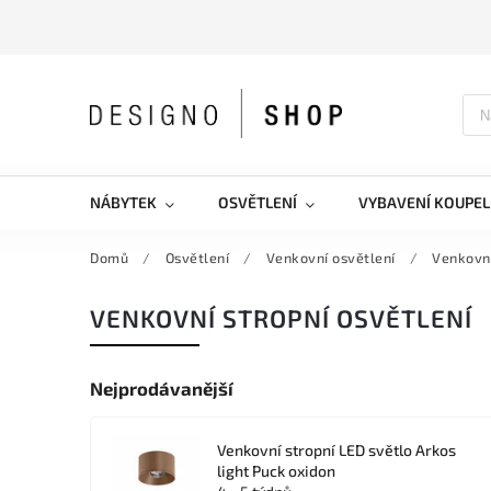
NÁBYTEK
OSVĚTLENÍ
VYBAVENÍ KOUPEL
Domů
/
Osvětlení
/
Venkovní osvětlení
/
Venkovní
VENKOVNÍ STROPNÍ OSVĚTLENÍ
Nejprodávanější
Venkovní stropní LED světlo Arkos
light Puck oxidon