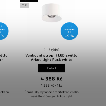
TIP
D
OD
8 Kč
4 388 Kč
Ž
AŽ
 %
–9 %
4 - 5 týdnů
větlo
Venkovní stropní LED světlo
on
Arkos light Puck white
Detail
4 388 Kč
4 388 Kč / 1 ks
ického
Španělský výrobce architektonického
ht
osvětlení Design: Arkos light