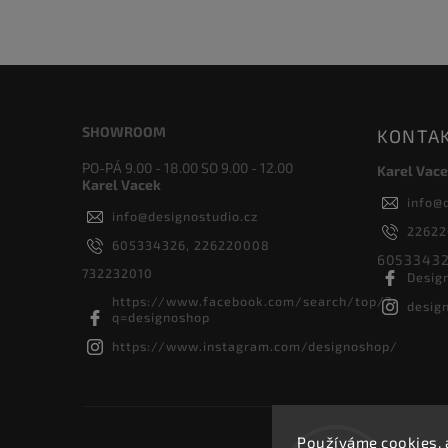
SHOWROOM
KONTA
PO-PÁ 9.00 - 18.00 SO 9.00 - 12.00
Karel Vace
Karel Vacek
info
@
info
@
designostudio.cz
2262
605334326, 226220008
60533432
732232010
Desig
https://www.facebook.com/search/top/?
desig
q=designoshop
https://www.instagram.com/designoshop/
Používáme cookies, 