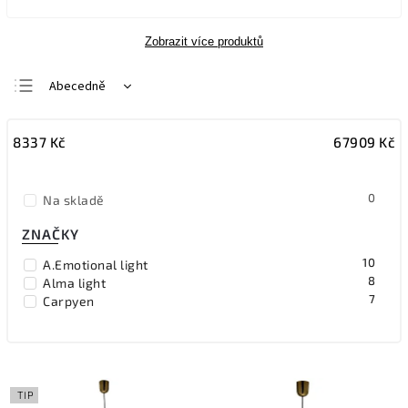
Zobrazit více produktů
Abecedně
Nejlevnější
8337
Kč
67909
Kč
Nejdražší
Nejprodávanější
0
Na skladě
ZNAČKY
10
A.Emotional light
8
Alma light
7
Carpyen
TIP