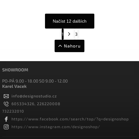
Načíst 12 dalších
1
3
Nahoru
SHOWROOM
PO-PÁ 9.00 - 18.00 SO 9.00 - 12.00
Karel Vacek
info
@
designostudio.cz
605334326, 226220008
732232010
https://www.facebook.com/search/top/?q=designoshop
https://www.instagram.com/designoshop/