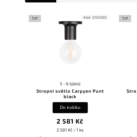
Kód:
2131200
TIP
TIP
5 - 6 týdnů
Stropní světlo Carpyen Punt
Stro
black
Do košíku
2 581 Kč
2 581 Kč / 1 ks