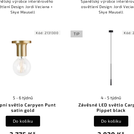
nělský výrobce interiérového
Španělský výrobce interiéro
ětlení Design: Jordi Veciana +
osvětlení Design: Jordi Vecia
Skye Mausell
Skye Mausell
Kód:
2131300
Kód:
TIP
5 - 6 týdnů
4 - 5 týdnů
pní světlo Carpyen Punt
Závěsné LED světlo Car
satin gold
Pippet black
Do košíku
Do košíku