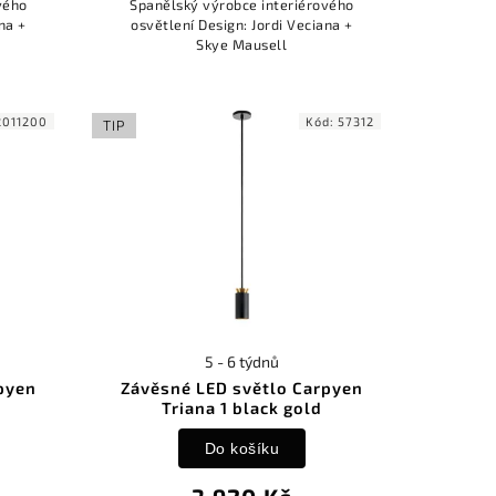
vého
Španělský výrobce interiérového
na +
osvětlení Design: Jordi Veciana +
Skye Mausell
2011200
Kód:
57312
TIP
5 - 6 týdnů
pyen
Závěsné LED světlo Carpyen
Triana 1 black gold
Do košíku