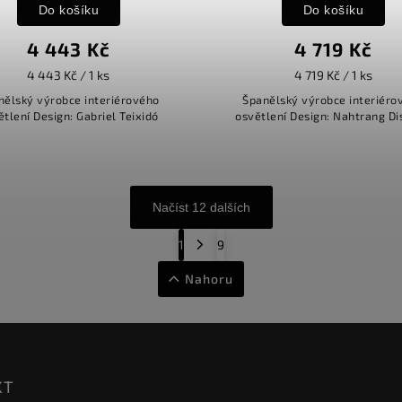
Do košíku
Do košíku
4 443 Kč
4 719 Kč
4 443 Kč / 1 ks
4 719 Kč / 1 ks
nělský výrobce interiérového
Španělský výrobce interiéro
ětlení Design: Gabriel Teixidó
osvětlení Design: Nahtrang D
Načíst 12 dalších
1
9
Nahoru
KT