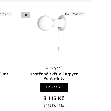
2131400
Kód:
2141100
TIP
4 - 5 týdnů
 Punt
Nástěnné světlo Carpyen
Punt white
Do košíku
3 115 Kč
3 115 Kč / 1 ks