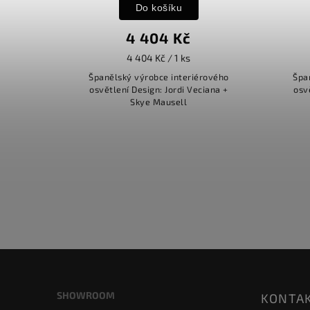
Do košíku
4 404 Kč
4 404 Kč / 1 ks
Španělský výrobce interiérového
Špa
osvětlení Design: Jordi Veciana +
osv
Skye Mausell
SHOWROOM
KONTA