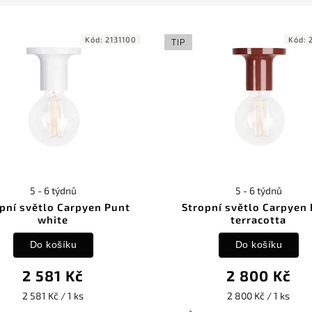
Kód:
2131100
Kód:
TIP
5 - 6 týdnů
5 - 6 týdnů
pní světlo Carpyen Punt
Stropní světlo Carpyen
white
terracotta
Do košíku
Do košíku
2 581 Kč
2 800 Kč
2 581 Kč / 1 ks
2 800 Kč / 1 ks