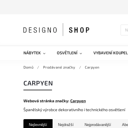
NÁBYTEK
OSVĚTLENÍ
VYBAVENÍ KOUPEL
Domů
/
Prodávané značky
/
Carpyen
CARPYEN
Webová stránka značky:
Carpyen
Španělský výrobce dekorativního i technického osvětlení
Nejlevnější
Nejdražší
Nejprodávanější
Ab