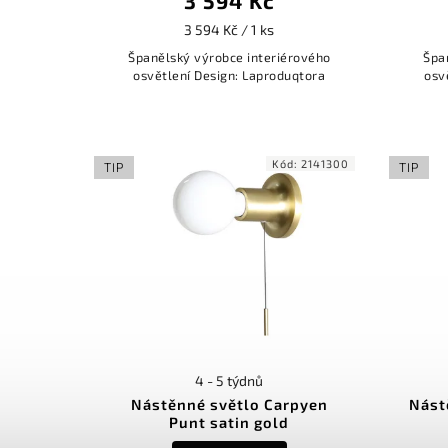
3 594 Kč
3 594 Kč / 1 ks
Španělský výrobce interiérového
Špa
osvětlení Design: Laproduqtora
osv
Kód:
2141300
TIP
TIP
4 - 5 týdnů
Nástěnné světlo Carpyen
Nást
Punt satin gold