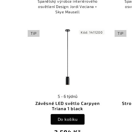
Španělský výrobce interiérového
Špa
osvětlení Design: Jordi Veciana +
osv
Skye Mausell
Kód:
1411200
TIP
TIP
5 - 6 týdnů
Závěsné LED světlo Carpyen
Stro
Triana 1 black
Do košíku