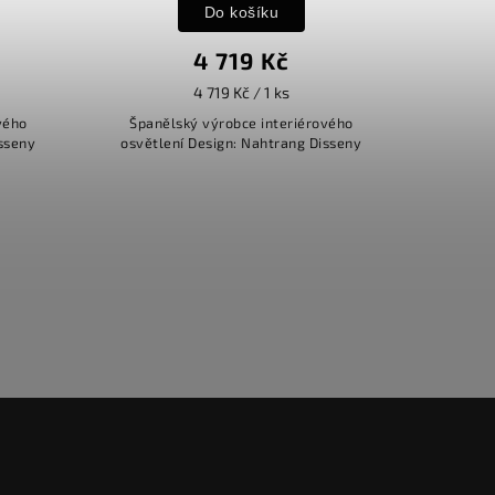
Do košíku
4 719 Kč
4 719 Kč / 1 ks
vého
Španělský výrobce interiérového
isseny
osvětlení Design: Nahtrang Disseny