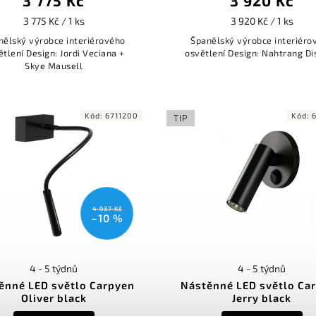
3 775 Kč
3 920 Kč
3 775 Kč / 1 ks
3 920 Kč / 1 ks
nělský výrobce interiérového
Španělský výrobce interiéro
ětlení Design: Jordi Veciana +
osvětlení Design: Nahtrang D
Skye Mausell
Kód:
6711200
Kód:
TIP
4 937 Kč
–10 %
4 - 5 týdnů
4 - 5 týdnů
ěnné LED světlo Carpyen
Nástěnné LED světlo Ca
Oliver black
Jerry black