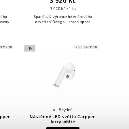
3 920 Kč
3 920 Kč / 1 ks
vého
Španělský výrobce interiérového
isseny
osvětlení Design: Laproduqtora
6971200
Kód:
6971100
TIP
4 - 5 týdnů
rpyen
Nástěnné LED světlo Carpyen
Jerry white