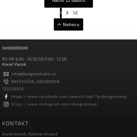
Načíst 12 dalších
1
12
Nahoru
SHOWROOM
PO-PÁ 9.00 - 18.00 SO 9.00 - 12.00
Karel Vacek
info
@
designostudio.cz
605334326, 226220008
732232010
https://www.facebook.com/search/top/?q=designoshop
https://www.instagram.com/designoshop/
KONTAKT
Karel Vacek, Růžena Jirsová