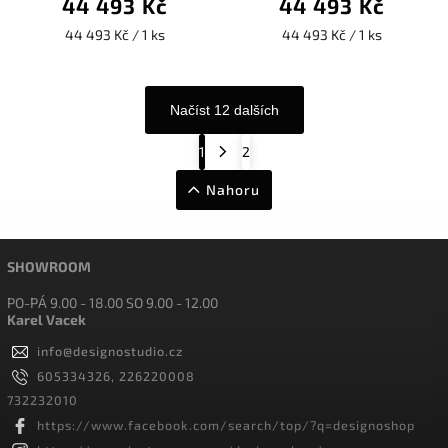
44 493 Kč
44 493 Kč
44 493 Kč / 1 ks
44 493 Kč / 1 ks
Načíst 12 dalších
1
2
Nahoru
SHOWROOM
PO-PÁ 9.00 - 18.00 SO 9.00 - 12.00
Karel Vacek
info
@
designostudio.cz
605334326, 226220008
732232010
https://www.facebook.com/search/top/?q=designoshop