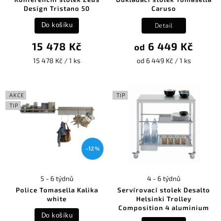
Design Tristano 50
Caruso
Detail
Do košíku
15 478 Kč
6 449 Kč
od
15 478 Kč / 1 ks
od 6 449 Kč / 1 ks
AKCE
TIP
TIP
–12 %
5 - 6 týdnů
4 - 6 týdnů
Police Tomasella Kalika
Servírovací stolek Desalto
white
Helsinki Trolley
Composition 4 aluminium
Do košíku