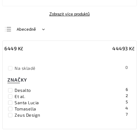
Zobrazit více produktů
Abecedně
Nejlevnější
6449
Kč
44493
Kč
Nejdražší
Nejprodávanější
0
Na skladě
ZNAČKY
6
Desalto
2
Et al.
5
Santa Lucia
4
Tomasella
7
Zeus Design