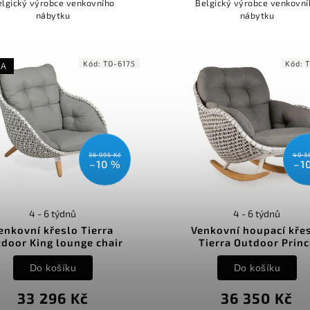
elgický výrobce venkovního
Belgický výrobce venkovní
nábytku
nábytku
Kód:
TO-6175
Kód:
KA
36 995 Kč
40 3
–10 %
–1
4 - 6 týdnů
4 - 6 týdnů
enkovní křeslo Tierra
Venkovní houpací kře
door King lounge chair
Tierra Outdoor Princ
Do košíku
Do košíku
33 296 Kč
36 350 Kč