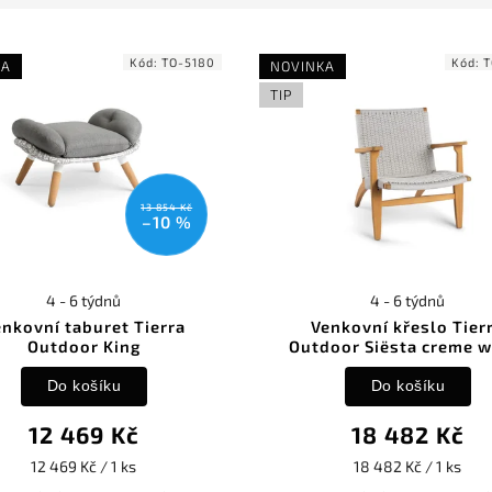
Kód:
TO-5180
Kód:
T
KA
NOVINKA
TIP
13 854 Kč
–10 %
4 - 6 týdnů
4 - 6 týdnů
enkovní taburet Tierra
Venkovní křeslo Tier
Outdoor King
Outdoor Siësta creme w
Do košíku
Do košíku
12 469 Kč
18 482 Kč
12 469 Kč / 1 ks
18 482 Kč / 1 ks