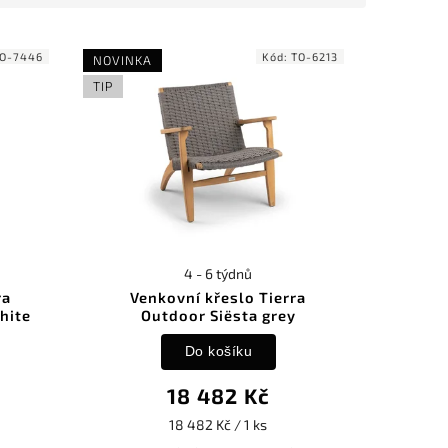
O-7446
Kód:
TO-6213
NOVINKA
TIP
4 - 6 týdnů
ra
Venkovní křeslo Tierra
hite
Outdoor Siësta grey
Do košíku
18 482 Kč
18 482 Kč / 1 ks