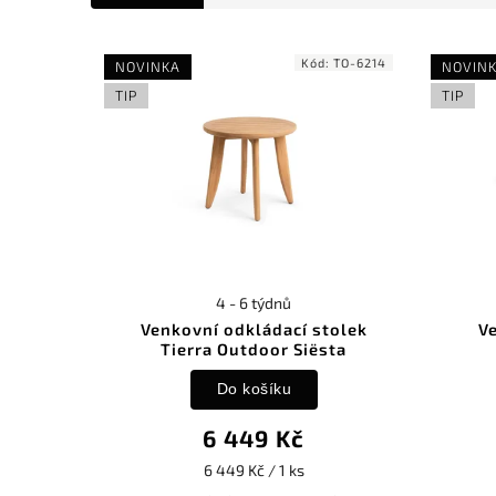
Kód:
TO-6214
NOVINKA
NOVIN
TIP
TIP
4 - 6 týdnů
Venkovní odkládací stolek
V
Tierra Outdoor Siësta
Do košíku
6 449 Kč
6 449 Kč / 1 ks