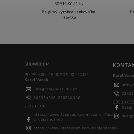
30 519 Kč / 1 ks
Belgický výrobce venkovního
B
nábytku
SHOWROOM
KONTA
PO-PÁ 9.00 - 18.00 SO 9.00 - 12.00
Karel Vace
Karel Vacek
info
@
info
@
designostudio.cz
2262
605334326, 226220008
60533432
732232010
Desig
https://www.facebook.com/search/top/?
desig
q=designoshop
https://www.instagram.com/designoshop/