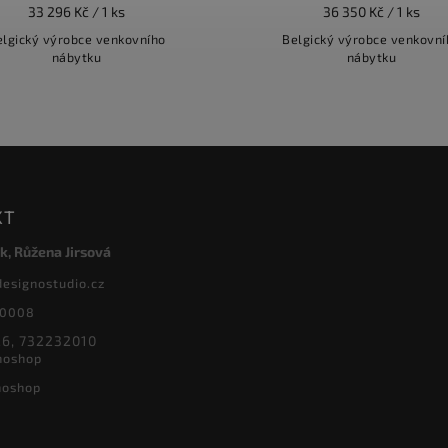
33 296 Kč / 1 ks
36 350 Kč / 1 ks
elgický výrobce venkovního
Belgický výrobce venkovní
nábytku
nábytku
KT
k, Růžena Jirsová
designostudio.cz
20008
6, 732232010
noshop
noshop