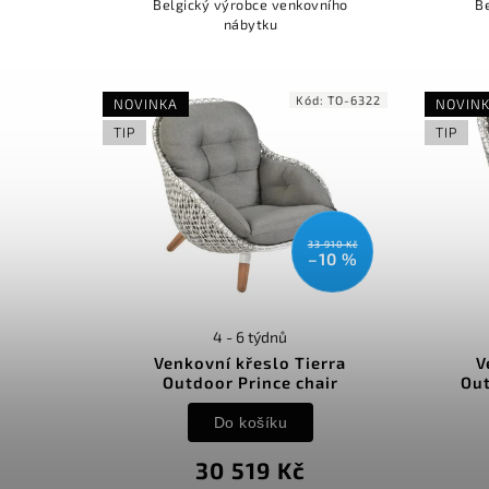
Belgický výrobce venkovního
B
nábytku
Kód:
TO-6322
NOVINKA
NOVIN
TIP
TIP
33 910 Kč
–10 %
4 - 6 týdnů
Venkovní křeslo Tierra
V
Outdoor Prince chair
Out
Do košíku
30 519 Kč