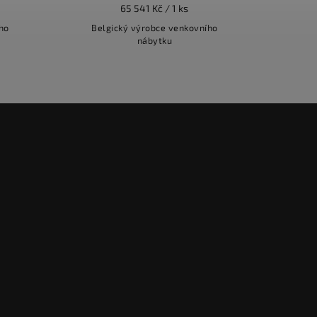
65 541 Kč / 1 ks
ho
Belgický výrobce venkovního
nábytku