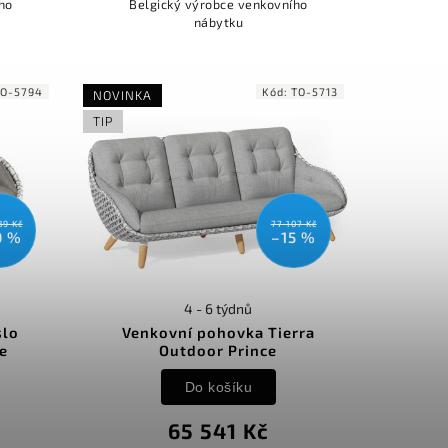
ho
Belgický výrobce venkovního
nábytku
TO-5794
Kód:
TO-5713
NOVINKA
TIP
89 Kč
77 107 Kč
0 %
–15 %
4 - 6 týdnů
slo
Venkovní pohovka Tierra
e
Outdoor Prince
Do košíku
65 541 Kč