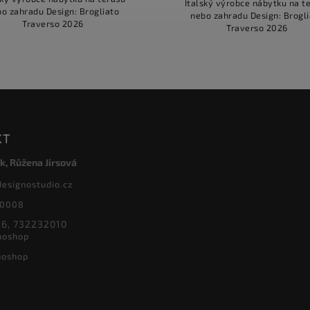
Italský výrobce nábytku na t
o zahradu Design: Brogliato
nebo zahradu Design: Brogl
Traverso 2026
Traverso 2026
KT
k, Růžena Jirsová
designostudio.cz
20008
6, 732232010
noshop
noshop