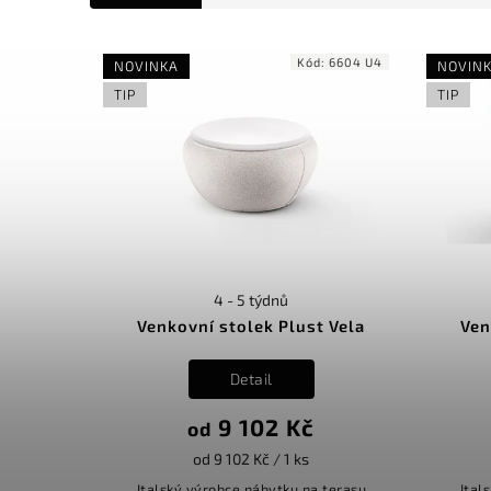
Kód:
6604 U4
NOVINKA
NOVIN
TIP
TIP
4 - 5 týdnů
Venkovní stolek Plust Vela
Ven
Detail
9 102 Kč
od
od 9 102 Kč / 1 ks
Italský výrobce nábytku na terasu
Ital