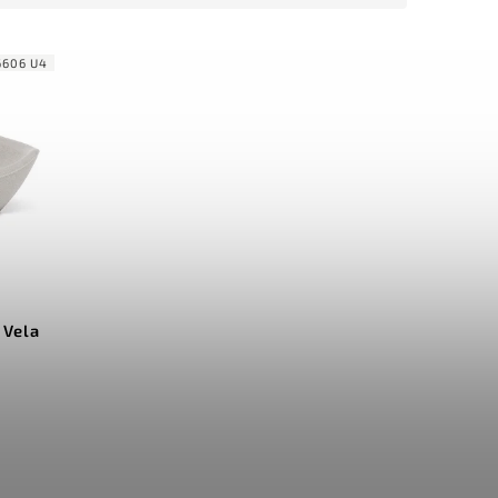
6606 U4
 Vela