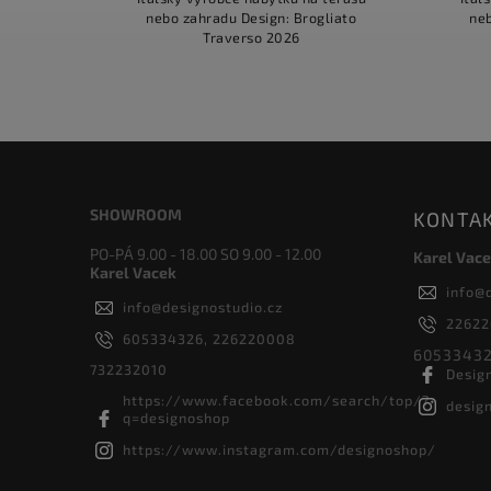
nebo zahradu Design: Brogliato
neb
Traverso 2026
SHOWROOM
KONTA
PO-PÁ 9.00 - 18.00 SO 9.00 - 12.00
Karel Vace
Karel Vacek
info
@
info
@
designostudio.cz
2262
605334326, 226220008
60533432
732232010
Desig
https://www.facebook.com/search/top/?
desig
q=designoshop
https://www.instagram.com/designoshop/