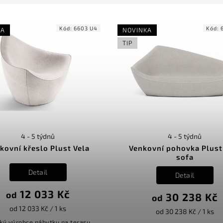
Kód:
6603 U4
Kód:
KA
NOVINKA
TIP
4 - 5 týdnů
4 - 5 týdnů
kovní křeslo Plust Vela
Venkovní pohovka Plust
sofa
Detail
Detail
12 033 Kč
od
30 238 Kč
od
od 12 033 Kč / 1 ks
od 30 238 Kč / 1 ks
ský výrobce nábytku na terasu