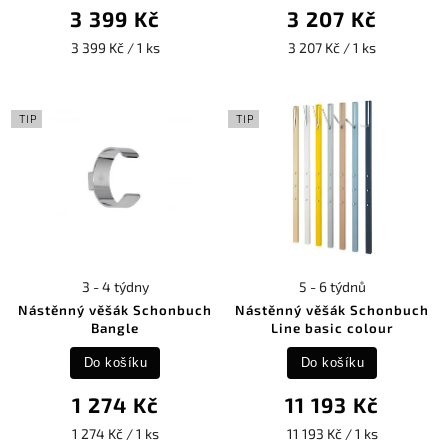
3 399 Kč
3 207 Kč
3 399 Kč / 1 ks
3 207 Kč / 1 ks
TIP
TIP
3 - 4 týdny
5 - 6 týdnů
Nástěnný věšák Schonbuch
Nástěnný věšák Schonbuch
Bangle
Line basic colour
Do košíku
Do košíku
1 274 Kč
11 193 Kč
1 274 Kč / 1 ks
11 193 Kč / 1 ks