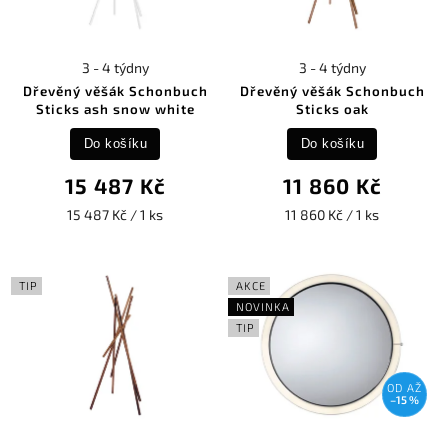
3 - 4 týdny
3 - 4 týdny
Dřevěný věšák Schonbuch
Dřevěný věšák Schonbuch
Sticks ash snow white
Sticks oak
Do košíku
Do košíku
15 487 Kč
11 860 Kč
15 487 Kč / 1 ks
11 860 Kč / 1 ks
TIP
AKCE
NOVINKA
TIP
OD
AŽ
–15 %