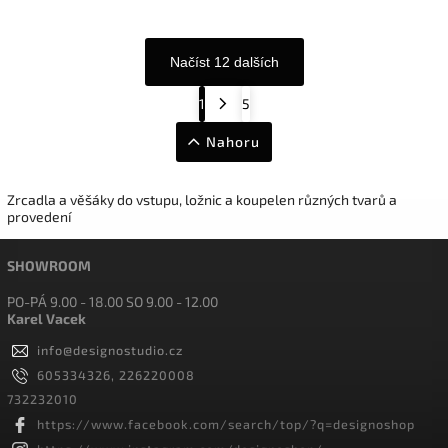
Načíst 12 dalších
1
5
Nahoru
Zrcadla a věšáky do vstupu, ložnic a koupelen různých tvarů a
provedení
SHOWROOM
PO-PÁ 9.00 - 18.00 SO 9.00 - 12.00
Karel Vacek
info
@
designostudio.cz
605334326, 226220008
732232010
https://www.facebook.com/search/top/?q=designoshop