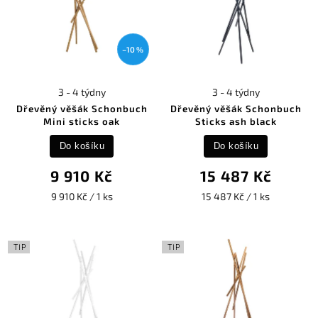
1
hnědý
1
černý
1
tmavě šedá(antracite)
1
světle šedá(light grey)
–10 %
2
bílá(white)
1
tmavě měděná(dark brass)
1
růžovo zlatý nástřik
3 - 4 týdny
3 - 4 týdny
1
tmavě mosazné provedení
Dřevěný věšák Schonbuch
Dřevěný věšák Schonbuch
3
zlatavá
Mini sticks oak
Sticks ash black
1
kartáčované aluminium
1
lak lesk bílý
Do košíku
Do košíku
1
lak lesk červený
9 910 Kč
15 487 Kč
9 910 Kč / 1 ks
15 487 Kč / 1 ks
TIP
TIP