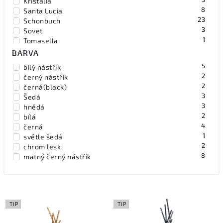
Kristalia
8
Santa Lucia
23
Schonbuch
3
Sovet
1
Tomasella
BARVA
5
bílý nástřik
2
černý nástřik
2
černá(black)
3
Šedá
3
hnědá
2
bílá
4
černá
1
světle šedá
2
chrom lesk
8
matný černý nástřik
2
matný růžový nástřik
1
leštěný chrom
1
zlatý nástřik
1
červený nástřik
TIP
TIP
1
matný bílý nástřik
1
přírodní