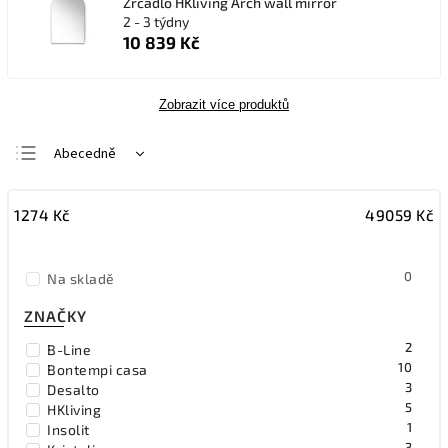
Zrcadlo HKliving Arch wall mirror
2 - 3 týdny
10 839 Kč
Zobrazit více produktů
Abecedně
Nejlevnější
1274
Kč
49059
Kč
Nejdražší
Nejprodávanější
0
Na skladě
ZNAČKY
2
B-Line
10
Bontempi casa
3
Desalto
5
HKliving
1
Insolit
3