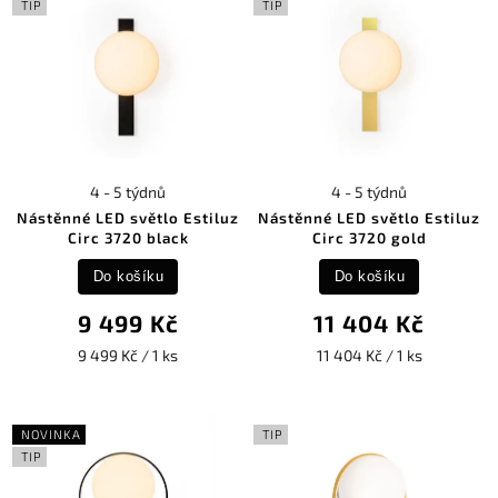
TIP
TIP
4 - 5 týdnů
4 - 5 týdnů
Nástěnné LED světlo Estiluz
Nástěnné LED světlo Estiluz
Circ 3720 black
Circ 3720 gold
Do košíku
Do košíku
9 499 Kč
11 404 Kč
9 499 Kč / 1 ks
11 404 Kč / 1 ks
NOVINKA
TIP
TIP