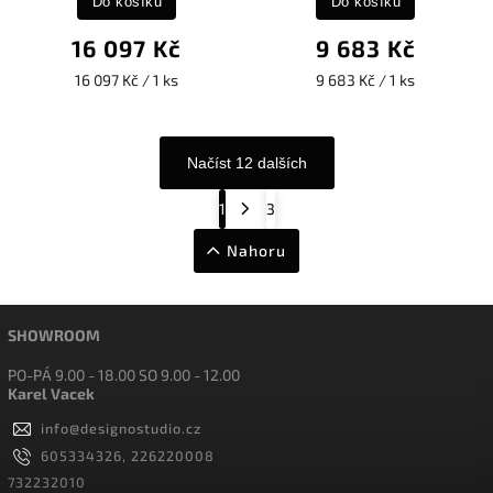
Do košíku
Do košíku
16 097 Kč
9 683 Kč
16 097 Kč / 1 ks
9 683 Kč / 1 ks
Načíst 12 dalších
1
3
Nahoru
SHOWROOM
PO-PÁ 9.00 - 18.00 SO 9.00 - 12.00
Karel Vacek
info
@
designostudio.cz
605334326, 226220008
732232010