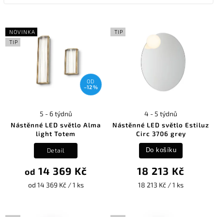
NOVINKA
TIP
TIP
OD
–12 %
5 - 6 týdnů
4 - 5 týdnů
Nástěnné LED světlo Alma
Nástěnné LED světlo Estiluz
light Totem
Circ 3706 grey
Detail
Do košíku
14 369 Kč
18 213 Kč
od
od 14 369 Kč / 1 ks
18 213 Kč / 1 ks