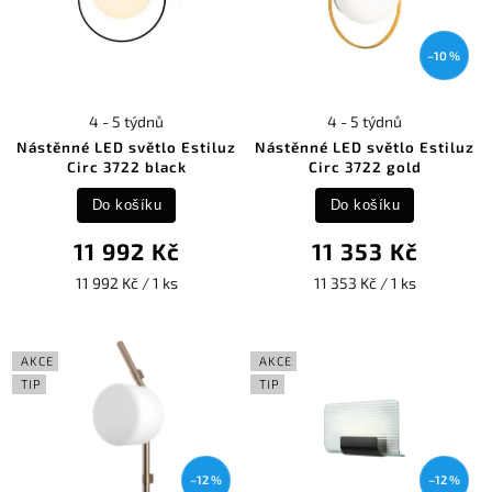
–10 %
4 - 5 týdnů
4 - 5 týdnů
Nástěnné LED světlo Estiluz
Nástěnné LED světlo Estiluz
Circ 3722 black
Circ 3722 gold
Do košíku
Do košíku
11 992 Kč
11 353 Kč
11 992 Kč / 1 ks
11 353 Kč / 1 ks
AKCE
AKCE
TIP
TIP
–12 %
–12 %