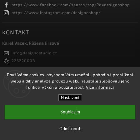
https://www.facebook.com/search/top/?q=designoshop
https://www.instagram.com/designoshop/
KONTAKT
Karel Vacek, Růžena Jirsová
info
@
designostudio.cz
226220008
605334326, 732232010
Designoshop
Používáme cookies, abychom Vám umožnili pohodlné prohlížení
webu a díky analýze provozu webu neustále zlepšovali jeho
designoshop
funkce, výkon a použitelnost.
Více informací
Nastavení
Copyright 2026
Designoshop
. Všechna práva vyhrazena.
Upravit nastavení cookies
Souhlasím
Vytvořil
Shoptet
| Design
Shoptak.cz.
Odmítnout