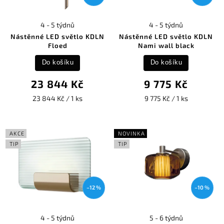
4 - 5 týdnů
4 - 5 týdnů
Nástěnné LED světlo KDLN
Nástěnné LED světlo KDLN
Floed
Nami wall black
Do košíku
Do košíku
23 844 Kč
9 775 Kč
23 844 Kč / 1 ks
9 775 Kč / 1 ks
AKCE
NOVINKA
TIP
TIP
–12 %
–10 %
4 - 5 týdnů
5 - 6 týdnů