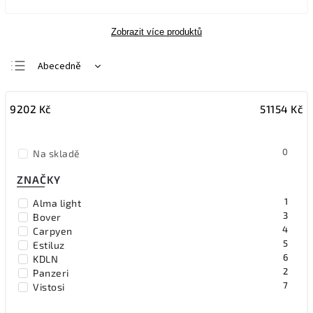
Zobrazit více produktů
Abecedně
Nejlevnější
9202
Kč
51154
Kč
Nejdražší
Nejprodávanější
0
Na skladě
ZNAČKY
1
Alma light
3
Bover
4
Carpyen
5
Estiluz
6
KDLN
2
Panzeri
7
Vistosi