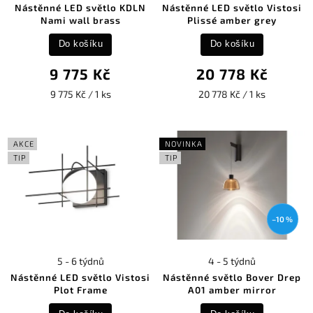
Nástěnné LED světlo KDLN
Nástěnné LED světlo Vistosi
Nami wall brass
Plissé amber grey
Do košíku
Do košíku
9 775 Kč
20 778 Kč
9 775 Kč / 1 ks
20 778 Kč / 1 ks
AKCE
NOVINKA
TIP
TIP
–10 %
5 - 6 týdnů
4 - 5 týdnů
Nástěnné LED světlo Vistosi
Nástěnné světlo Bover Drep
Plot Frame
A01 amber mirror