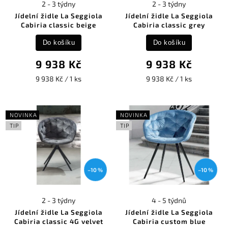
2 - 3 týdny
2 - 3 týdny
Jídelní židle La Seggiola
Jídelní židle La Seggiola
Cabiria classic beige
Cabiria classic grey
Do košíku
Do košíku
9 938 Kč
9 938 Kč
9 938 Kč / 1 ks
9 938 Kč / 1 ks
NOVINKA
NOVINKA
TIP
TIP
–10 %
–10 %
2 - 3 týdny
4 - 5 týdnů
Jídelní židle La Seggiola
Jídelní židle La Seggiola
Cabiria classic 4G velvet
Cabiria custom blue