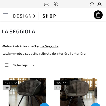
Hledat
LA SEGGIOLA
Webová stránka značky:
La Seggiola
Italský výrobce sedacího nábytku do interiéru i exteriéru
Nejlevnější
Nejdražší
Nejprodávanější
NOVINKA
NOVINKA
Abecedně
TIP
TIP