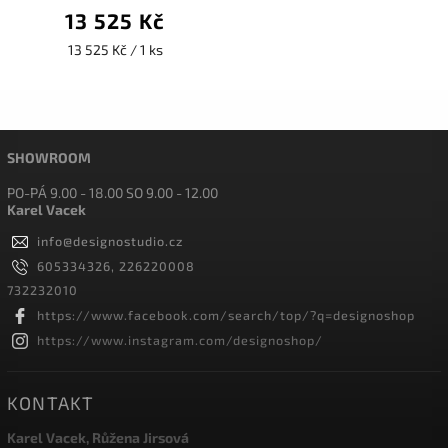
13 525 Kč
13 525 Kč / 1 ks
SHOWROOM
PO-PÁ 9.00 - 18.00 SO 9.00 - 12.00
Karel Vacek
info
@
designostudio.cz
605334326, 226220008
732232010
https://www.facebook.com/search/top/?q=designoshop
https://www.instagram.com/designoshop/
KONTAKT
Karel Vacek, Růžena Jirsová