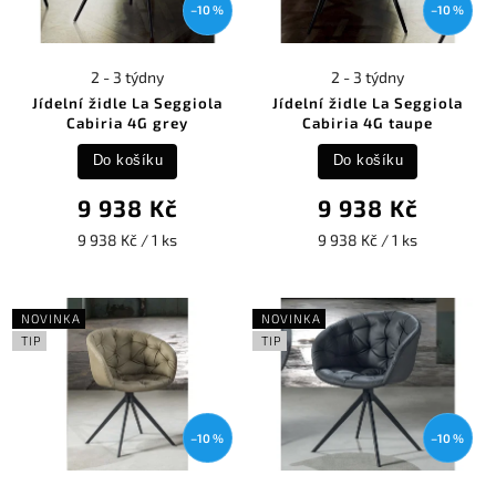
–10 %
–10 %
2 - 3 týdny
2 - 3 týdny
Jídelní židle La Seggiola
Jídelní židle La Seggiola
Cabiria 4G grey
Cabiria 4G taupe
Do košíku
Do košíku
9 938 Kč
9 938 Kč
9 938 Kč / 1 ks
9 938 Kč / 1 ks
NOVINKA
NOVINKA
TIP
TIP
–10 %
–10 %