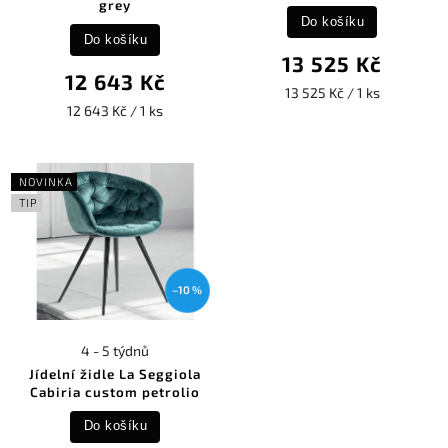
grey
Do košíku
Do košíku
13 525 Kč
12 643 Kč
13 525 Kč / 1 ks
12 643 Kč / 1 ks
NOVINKA
TIP
–10 %
4 - 5 týdnů
Jídelní židle La Seggiola
Cabiria custom petrolio
Do košíku