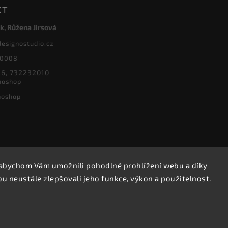
KT
k, Růžena Jirsová
designostudio.cz
20008
6, 732232010
noshop
noshop
abychom Vám umožnili pohodlné prohlížení webu a díky
Copyright 2026
Designoshop
. Všechna práva vyhrazena.
 neustále zlepšovali jeho funkce, výkon a použitelnost.
Upravit nastavení cookies
Vytvořil
Shoptet
| Design
Shoptak.cz.