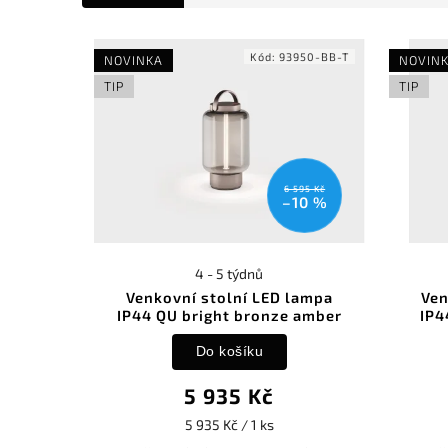
Kód:
93950-BB-T
NOVINKA
NOVIN
TIP
TIP
6 595 Kč
–10 %
4 - 5 týdnů
Venkovní stolní LED lampa
Ven
IP44 QU bright bronze amber
IP4
Do košíku
5 935 Kč
5 935 Kč / 1 ks