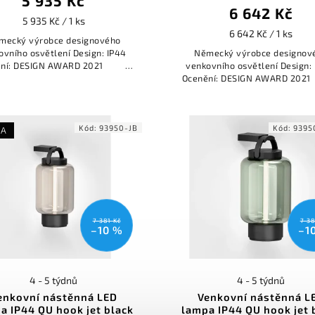
5 935 Kč
6 642 Kč
5 935 Kč / 1 ks
6 642 Kč / 1 ks
mecký výrobce designového
ovního osvětlení Design: IP44
Německý výrobce designov
ění: DESIGN AWARD 2021
venkovního osvětlení Design:
REDDOT...
Ocenění: DESIGN AWARD
REDDOT...
Kód:
93950-JB
Kód:
9395
KA
7 381 Kč
7 38
–10 %
–1
4 - 5 týdnů
4 - 5 týdnů
enkovní nástěnná LED
Venkovní nástěnná L
a IP44 QU hook jet black
lampa IP44 QU hook jet 