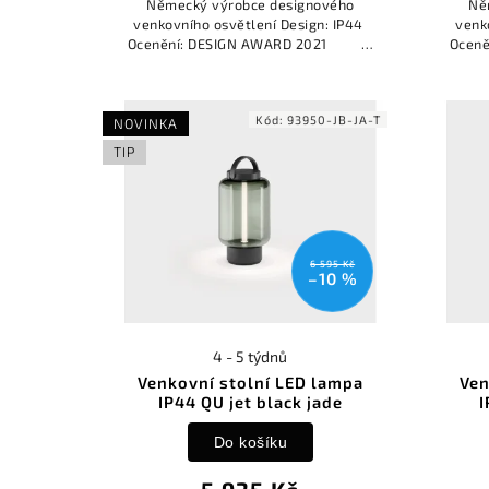
Německý výrobce designového
Ně
venkovního osvětlení Design: IP44
venk
Ocenění: DESIGN AWARD 2021
Ocen
REDDOT...
Kód:
93950-JB-JA-T
NOVINKA
TIP
6 595 Kč
–10 %
4 - 5 týdnů
Venkovní stolní LED lampa
Ven
IP44 QU jet black jade
I
Do košíku