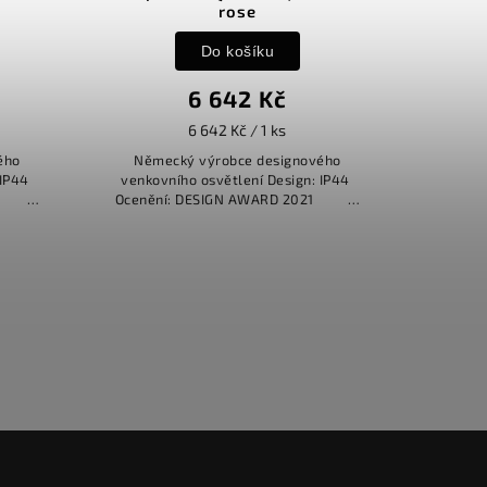
rose
Do košíku
6 642 Kč
6 642 Kč / 1 ks
ého
Německý výrobce designového
 IP44
venkovního osvětlení Design: IP44
 2021
Ocenění: DESIGN AWARD 2021
REDDOT...