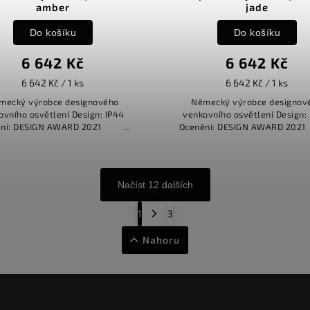
amber
jade
Do košíku
Do košíku
6 642 Kč
6 642 Kč
6 642 Kč / 1 ks
6 642 Kč / 1 ks
mecký výrobce designového
Německý výrobce designov
ovního osvětlení Design: IP44
venkovního osvětlení Design:
ění: DESIGN AWARD 2021
Ocenění: DESIGN AWARD
REDDOT...
REDDOT...
Načíst 12 dalších
1
3
Nahoru