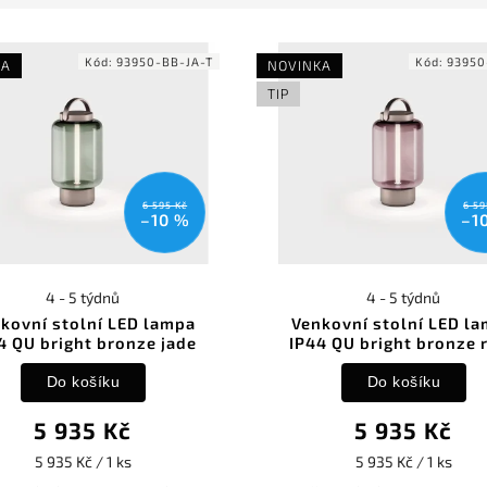
Kód:
93950-BB-JA-T
Kód:
93950
KA
NOVINKA
TIP
6 595 Kč
6 59
–10 %
–1
4 - 5 týdnů
4 - 5 týdnů
kovní stolní LED lampa
Venkovní stolní LED l
4 QU bright bronze jade
IP44 QU bright bronze 
Do košíku
Do košíku
5 935 Kč
5 935 Kč
5 935 Kč / 1 ks
5 935 Kč / 1 ks