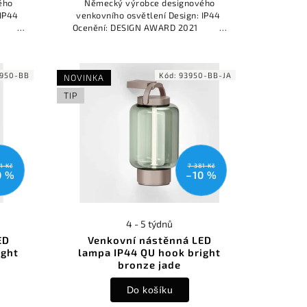
ého
Německý výrobce designového
 IP44
venkovního osvětlení Design: IP44
 2021
Ocenění: DESIGN AWARD 2021
REDDOT...
950-BB
Kód:
93950-BB-JA
NOVINKA
TIP
1 Kč
7 381 Kč
0 %
–10 %
4 - 5 týdnů
ED
Venkovní nástěnná LED
ight
lampa IP44 QU hook bright
bronze jade
Do košíku