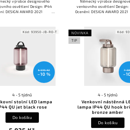
mecký výrobce designového
Německý výrobce designov
ovního osvětlení Design: IP44
venkovního osvětlení Design:
ění: DESIGN AWARD 2021
Ocenění: DESIGN AWARD
REDDOT...
REDDOT...
Kód:
93950-JB-RO-T
Kód:
93
NOVINKA
TIP
6 595 Kč
7 38
–10 %
–1
4 - 5 týdnů
4 - 5 týdnů
kovní stolní LED lampa
Venkovní nástěnná L
P44 QU jet black rose
lampa IP44 QU hook br
bronze amber
Do košíku
Do košíku