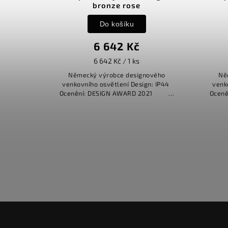
bronze rose
Do košíku
6 642 Kč
6 642 Kč / 1 ks
Německý výrobce designového
Ně
venkovního osvětlení Design: IP44
venk
Ocenění: DESIGN AWARD 2021
Ocen
REDDOT...