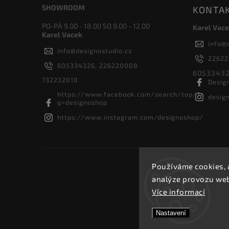
SHOWROOM
KONTA
PO-PÁ 9.00 - 18.00 SO 9.00 - 12.00
Karel Vace
Karel Vacek
info
@
info
@
designostudio.cz
2262
605334326, 226220008
60533432
732232010
Desig
https://www.facebook.com/search/top/?
desig
q=designoshop
https://www.instagram.com/designoshop/
Používáme cookies, 
analýze provozu webu
Více informací
Nastavení