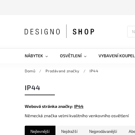
NÁBYTEK
OSVĚTLENÍ
VYBAVENÍ KOUPEL
Domů
/
Prodávané značky
/
IP44
IP44
Webová stránka značky:
IP44
Německá značka velmi kvalitního venkovního osvětlení
Nejlevnější
Nejdražší
Nejprodávanější
Ab