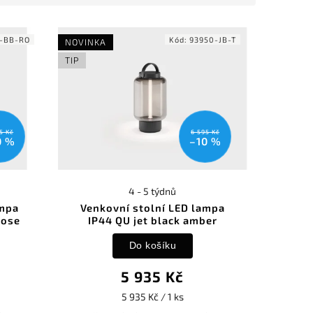
-BB-RO
Kód:
93950-JB-T
NOVINKA
TIP
5 Kč
6 595 Kč
0 %
–10 %
4 - 5 týdnů
ampa
Venkovní stolní LED lampa
rose
IP44 QU jet black amber
Do košíku
5 935 Kč
5 935 Kč / 1 ks