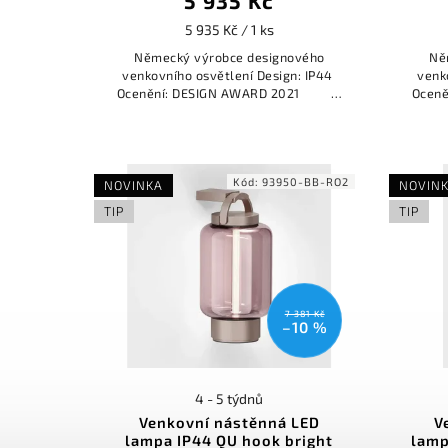
5 935 Kč
5 935 Kč / 1 ks
Německý výrobce designového
Ně
venkovního osvětlení Design: IP44
venk
Ocenění: DESIGN AWARD 2021
Ocen
REDDOT...
Kód:
93950-BB-RO2
NOVINKA
NOVIN
TIP
TIP
7 381 Kč
–10 %
4 - 5 týdnů
Venkovní nástěnná LED
V
lampa IP44 QU hook bright
lamp