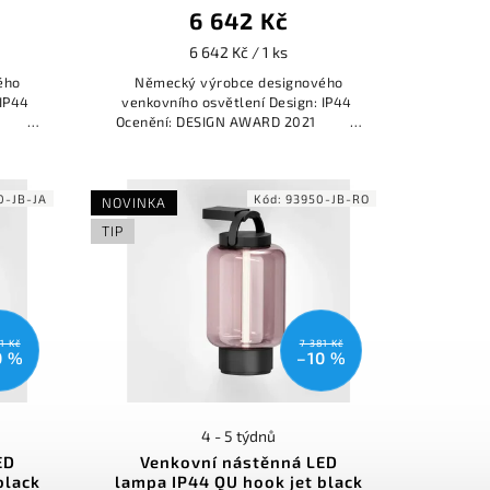
6 642 Kč
6 642 Kč / 1 ks
ého
Německý výrobce designového
 IP44
venkovního osvětlení Design: IP44
 2021
Ocenění: DESIGN AWARD 2021
REDDOT...
0-JB-JA
Kód:
93950-JB-RO
NOVINKA
TIP
1 Kč
7 381 Kč
0 %
–10 %
4 - 5 týdnů
ED
Venkovní nástěnná LED
black
lampa IP44 QU hook jet black