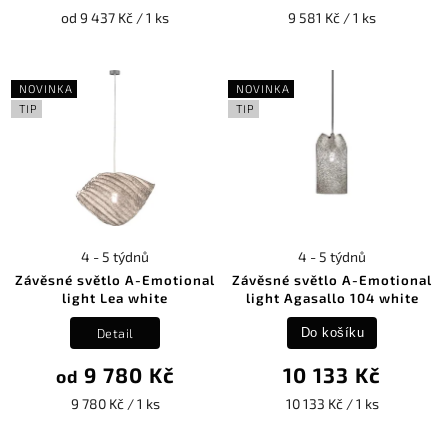
od 9 437 Kč / 1 ks
9 581 Kč / 1 ks
NOVINKA
NOVINKA
TIP
TIP
4 - 5 týdnů
4 - 5 týdnů
Závěsné světlo A-Emotional
Závěsné světlo A-Emotional
light Lea white
light Agasallo 104 white
Detail
Do košíku
9 780 Kč
10 133 Kč
od
9 780 Kč / 1 ks
10 133 Kč / 1 ks