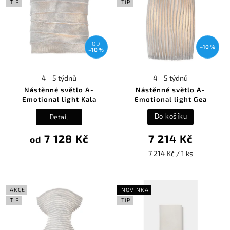
Abecedně
TIP
TIP
OD
–10 %
–10 %
4 - 5 týdnů
4 - 5 týdnů
Nástěnné světlo A-
Nástěnné světlo A-
Emotional light Kala
Emotional light Gea
Detail
Do košíku
7 128 Kč
7 214 Kč
od
7 214 Kč / 1 ks
AKCE
NOVINKA
TIP
TIP