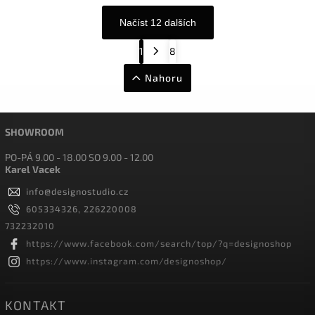
Načíst 12 dalších
1
8
Nahoru
SHOWROOM
PO-PÁ 9.00 - 18.00 SO 9.00 - 12.00
Karel Vacek
info
@
designostudio.cz
605334326, 226220008
732232010
https://www.facebook.com/search/top/?q=designoshop
https://www.instagram.com/designoshop/
KONTAKT