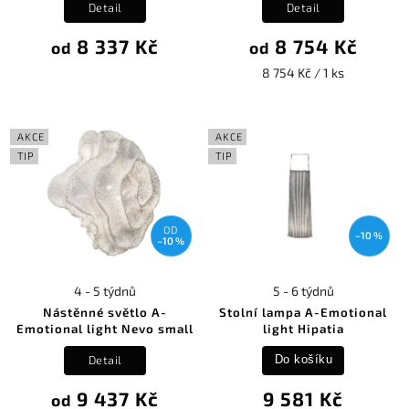
Detail
Detail
8 337 Kč
8 754 Kč
od
od
8 754 Kč / 1 ks
AKCE
AKCE
TIP
TIP
OD
–10 %
–10 %
4 - 5 týdnů
5 - 6 týdnů
Nástěnné světlo A-
Stolní lampa A-Emotional
Emotional light Nevo small
light Hipatia
Detail
Do košíku
9 437 Kč
9 581 Kč
od