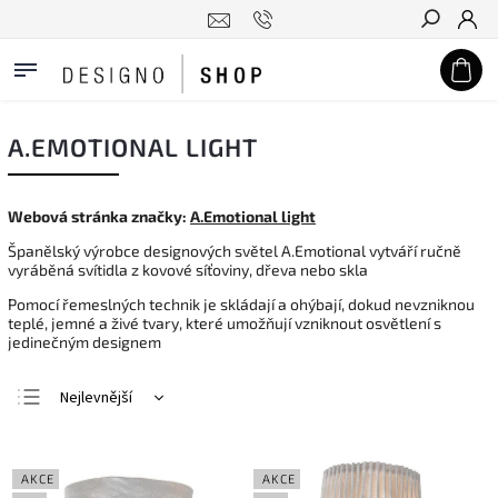
Hledat
A.EMOTIONAL LIGHT
Webová stránka značky:
A.Emotional light
Španělský výrobce designových světel A.Emotional vytváří ručně
vyráběná svítidla z kovové síťoviny, dřeva nebo skla
Pomocí řemeslných technik je skládají a ohýbají, dokud nevzniknou
teplé, jemné a živé tvary, které umožňují vzniknout osvětlení s
jedinečným designem
Nejlevnější
Nejdražší
Nejprodávanější
AKCE
AKCE