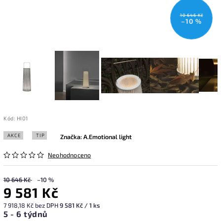
10 646 Kč
–10 %
Kód:
HI01
AKCE
TIP
Značka:
A.Emotional light
Neohodnoceno
10 646 Kč
–10 %
9 581 Kč
7 918,18 Kč bez DPH
9 581 Kč / 1 ks
5 - 6 týdnů