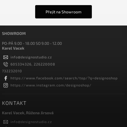
Přejít na Showroom
SHOWROOM
PO-PÁ 9.00 - 18.00 SO 9.00 - 12.00
Karel Vacek
info
@
designostudio.cz
605334326, 226220008
732232010
https://www.facebook.com/search/top/?q=designoshop
https://www.instagram.com/designoshop/
KONTAKT
Karel Vacek, Růžena Jirsová
info
@
designostudio.cz