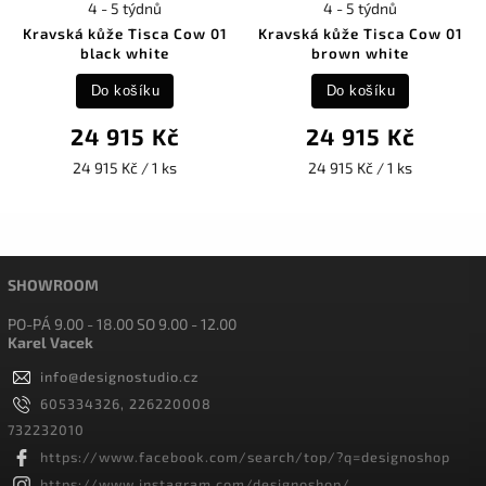
4 - 5 týdnů
4 - 5 týdnů
Kravská kůže Tisca Cow 01
Kravská kůže Tisca Cow 01
black white
brown white
Do košíku
Do košíku
24 915 Kč
24 915 Kč
24 915 Kč / 1 ks
24 915 Kč / 1 ks
SHOWROOM
PO-PÁ 9.00 - 18.00 SO 9.00 - 12.00
Karel Vacek
info
@
designostudio.cz
605334326, 226220008
732232010
https://www.facebook.com/search/top/?q=designoshop
https://www.instagram.com/designoshop/