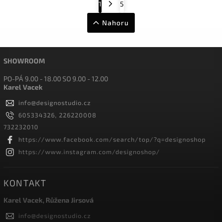
1
5
Nahoru
SHOWROOM
PO-PÁ 9.00 - 18.00 SO 9.00 - 12.00
Karel Vacek
info
@
designostudio.cz
605334326, 226220008
732232010
https://www.facebook.com/search/top/?q=designoshop
https://www.instagram.com/designoshop/
KONTAKT
Karel Vacek, Růžena Jirsová
info
@
designostudio.cz