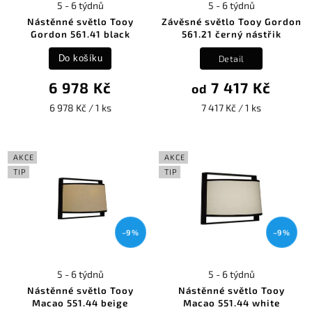
5 - 6 týdnů
5 - 6 týdnů
Nástěnné světlo Tooy
Závěsné světlo Tooy Gordon
Gordon 561.41 black
561.21 černý nástřik
Detail
Do košíku
6 978 Kč
7 417 Kč
od
6 978 Kč / 1 ks
7 417 Kč / 1 ks
AKCE
AKCE
TIP
TIP
–9 %
–9 %
5 - 6 týdnů
5 - 6 týdnů
Nástěnné světlo Tooy
Nástěnné světlo Tooy
Macao 551.44 beige
Macao 551.44 white