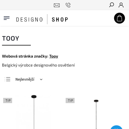
Hledat
TOOY
Webová stránka značky:
Tooy
Belgický výrobce designového osvětlení
Nejlevnější
Nejdražší
Nejprodávanější
TIP
TIP
Abecedně