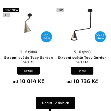
NOVINKA
TIP
TIP
OD
OD
AŽ
–10 %
–10 %
5 - 6 týdnů
5 - 6 týdnů
Stropní světlo Tooy Gordon
Stropní světlo Tooy Gordon
561.71
561.11a
Detail
Detail
10 014 Kč
10 736 Kč
od
od
Načíst 12 dalších