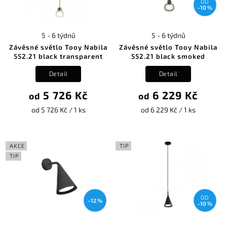
OD
–10 %
5 - 6 týdnů
5 - 6 týdnů
Závěsné světlo Tooy Nabila
Závěsné světlo Tooy Nabila
552.21 black transparent
552.21 black smoked
Detail
Detail
5 726 Kč
6 229 Kč
od
od
od 5 726 Kč / 1 ks
od 6 229 Kč / 1 ks
AKCE
TIP
TIP
OD
–12 %
–10 %