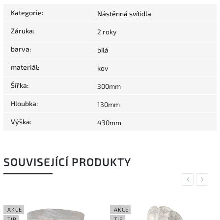
Kategorie
:
Nástěnná svítidla
Záruka
:
2 roky
barva
:
bílá
materiál
:
kov
Šířka
:
300mm
Hloubka
:
130mm
Výška
:
430mm
SOUVISEJÍCÍ PRODUKTY
Previous
Next
AKCE
AKCE
TIP
TIP