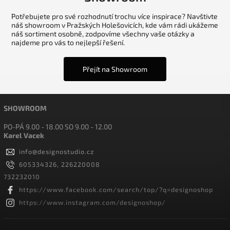
Potřebujete pro své rozhodnutí trochu více inspirace? Navštivte
náš showroom v Pražských Holešovicích, kde vám rádi ukážeme
náš sortiment osobně, zodpovíme všechny vaše otázky a
najdeme pro vás to nejlepší řešení.
Přejít na Showroom
SHOWROOM
PO-PÁ 9.00 - 18.00 SO 9.00 - 12.00
Karel Vacek
info
@
designostudio.cz
605334326, 226220008
732232010
https://www.facebook.com/search/top/?q=designoshop
https://www.instagram.com/designoshop/