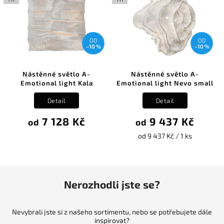
OD
OD
–10 %
–10 %
Nástěnné světlo A-
Nástěnné světlo A-
Emotional light Kala
Emotional light Nevo small
Detail
Detail
7 128 Kč
9 437 Kč
od
od
od 9 437 Kč / 1 ks
Nerozhodli jste se?
Nevybrali jste si z našeho sortimentu, nebo se potřebujete dále
inspirovat?