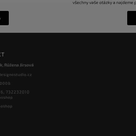
všechny vaše otázky a najdeme pr
o
KT
k, Růžena Jirsová
designostudio.cz
20008
6, 732232010
noshop
noshop