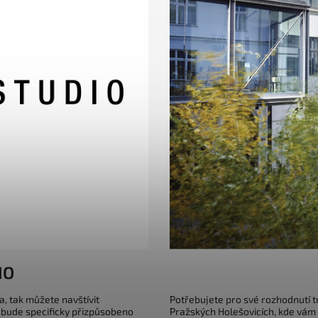
IO
a, tak můžete navštívit
Potřebujete pro své rozhodnutí 
 bude specificky přizpůsobeno
Pražských Holešovicích, kde vám