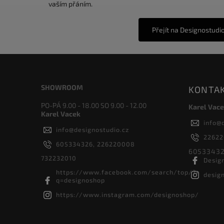
vaším přáním.
Přejít na Designostudi
SHOWROOM
KONTA
PO-PÁ 9.00 - 18.00 SO 9.00 - 12.00
Karel Vace
Karel Vacek
info
@
info
@
designostudio.cz
2262
605334326, 226220008
60533432
732232010
Desig
https://www.facebook.com/search/top/?
desig
q=designoshop
https://www.instagram.com/designoshop/