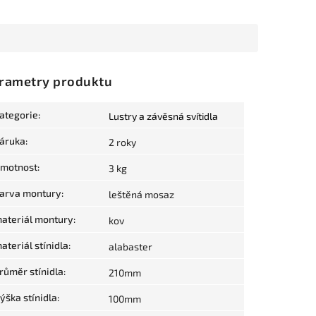
rametry produktu
ategorie
:
Lustry a závěsná svítidla
áruka
:
2 roky
motnost
:
3 kg
arva montury
:
leštěná mosaz
ateriál montury
:
kov
ateriál stínidla
:
alabaster
růměr stínidla
:
210mm
ýška stínidla
:
100mm