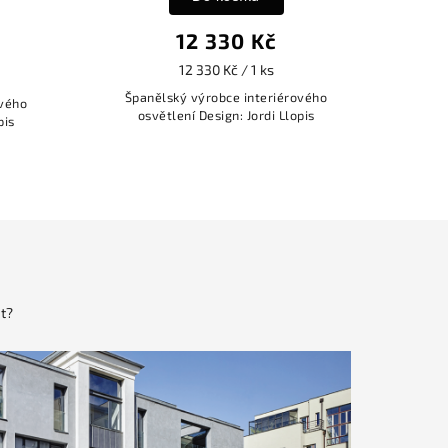
12 330 Kč
12 330 Kč / 1 ks
Španělský výrobce interiérového
ového
osvětlení Design: Jordi Llopis
pis
t?