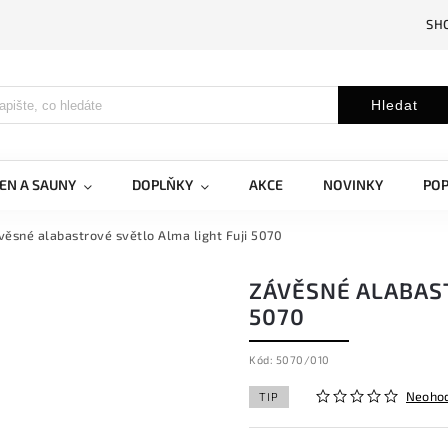
SH
Hledat
EN A SAUNY
DOPLŇKY
AKCE
NOVINKY
PO
věsné alabastrové světlo Alma light Fuji 5070
ZÁVĚSNÉ ALABAST
5070
Kód:
5070/010
Neoho
TIP