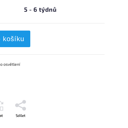
5 - 6 týdnů
o košíku
o osvětlení
at
Sdílet