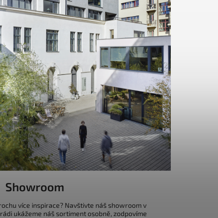
Showroom
trochu více inspirace? Navštivte náš showroom v
 rádi ukážeme náš sortiment osobně, zodpovíme