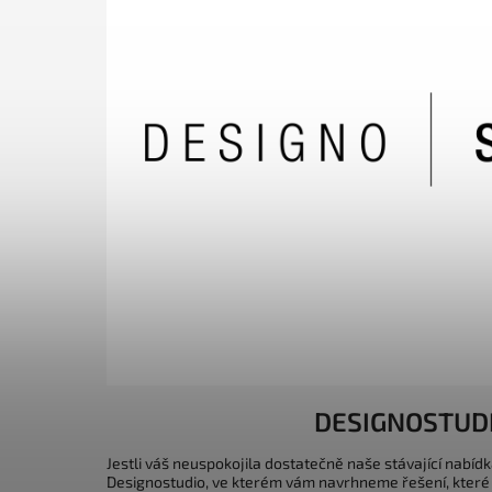
DESIGNOSTUD
Jestli váš neuspokojila dostatečně naše stávající nabídk
Designostudio, ve kterém vám navrhneme řešení, které