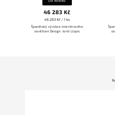
Do košíku
46 283 Kč
46 283 Kč / 1 ks
Španělský výrobce interiérového
Špan
osvětlení Design: Jordi Llopis
os
N