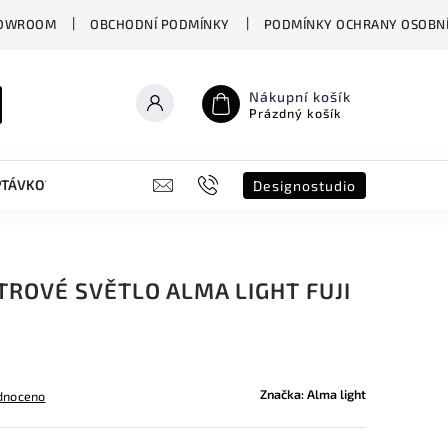
OWROOM
OBCHODNÍ PODMÍNKY
PODMÍNKY OCHRANY OSOBNÍ
Nákupní košík
Prázdný košík
PTÁVKOVÝ FORMULÁŘ
B2B
SHOWROOM
DESIGNO ST
Designostudio
ROVÉ SVĚTLO ALMA LIGHT FUJI
Značka:
Alma light
dnoceno