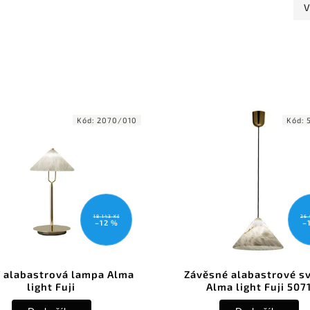
V
Kód:
2070/010
Kód:
18 143 Kč
26 
–12 %
–
í alabastrová lampa Alma
Závěsné alabastrové s
light Fuji
Alma light Fuji 507