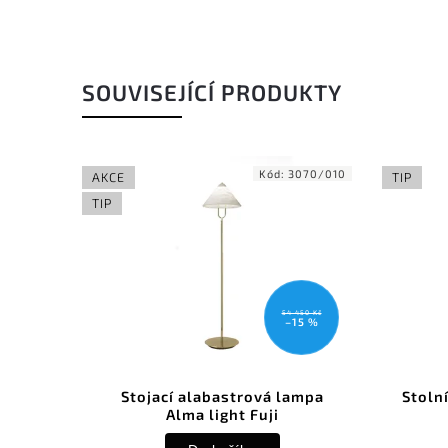
SOUVISEJÍCÍ PRODUKTY
Kód:
3070/010
AKCE
TIP
TIP
54 450 Kč
–15 %
Stojací alabastrová lampa
Stoln
Alma light Fuji