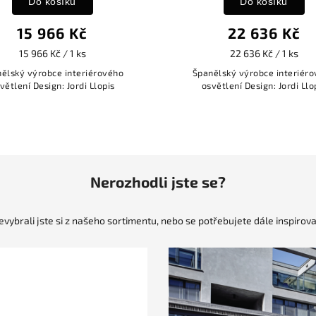
Do košíku
Do košíku
15 966 Kč
22 636 Kč
15 966 Kč / 1 ks
22 636 Kč / 1 ks
ělský výrobce interiérového
Španělský výrobce interiér
větlení Design: Jordi Llopis
osvětlení Design: Jordi Llo
Nerozhodli jste se?
evybrali jste si z našeho sortimentu, nebo se potřebujete dále inspirova