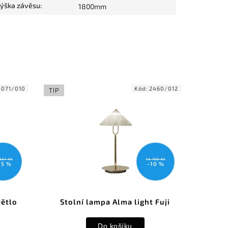
ýška závěsu
:
1800mm
5071/010
Kód:
2460/012
TIP
631 Kč
13 700 Kč
15 %
–10 %
větlo
Stolní lampa Alma light Fuji
1
Do košíku