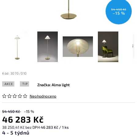
54 450 Kč
–15 %
Kód:
3070/010
AKCE
TIP
Značka:
Alma light
Neohodnoceno
54 450 Kč
–15 %
46 283 Kč
38 250,41 Kč bez DPH
46 283 Kč / 1 ks
4 - 5 týdnů