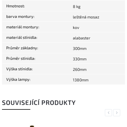
Hmotnost
:
8 kg
barva montury
:
leštěná mosaz
materiál montury
:
kov
materiál stínidla
:
alabaster
Průměr základny
:
300mm
Průměr stínidla
:
330mm
Výška stínidla
:
260mm
Výška lampy
:
1380mm
SOUVISEJÍCÍ PRODUKTY
Previous
Next