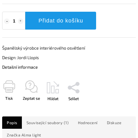
Přidat do košíku
Španělský výrobce interiérového osvětlení
Design: Jordi Llopis
Detailní informace
Tisk
Zeptat se
Hlídat
Sdílet
Popis
Související soubory (1)
Hodnocení
Diskuze
Značka
Alma light