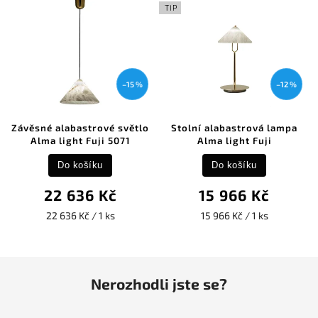
TIP
–15 %
–12 %
Závěsné alabastrové světlo
Stolní alabastrová lampa
Alma light Fuji 5071
Alma light Fuji
Do košíku
Do košíku
22 636 Kč
15 966 Kč
22 636 Kč / 1 ks
15 966 Kč / 1 ks
Nerozhodli jste se?