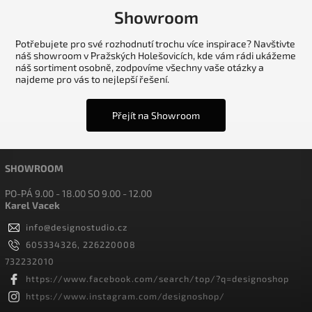
Showroom
Potřebujete pro své rozhodnutí trochu více inspirace? Navštivte
náš showroom v Pražských Holešovicích, kde vám rádi ukážeme
náš sortiment osobně, zodpovíme všechny vaše otázky a
najdeme pro vás to nejlepší řešení.
Přejít na Showroom
SHOWROOM
PO-PÁ 9.00 - 18.00 SO 9.00 - 12.00
Karel Vacek
info
@
designostudio.cz
605334326, 226220008
732232010
https://www.facebook.com/search/top/?q=designoshop
https://www.instagram.com/designoshop/