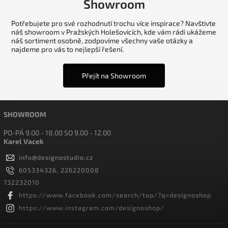
Showroom
Potřebujete pro své rozhodnutí trochu více inspirace? Navštivte
náš showroom v Pražských Holešovicích, kde vám rádi ukážeme
náš sortiment osobně, zodpovíme všechny vaše otázky a
najdeme pro vás to nejlepší řešení.
Přejít na Showroom
SHOWROOM
PO-PÁ 9.00 - 18.00 SO 9.00 - 12.00
Karel Vacek
info
@
designostudio.cz
605334326, 226220008
732232010
https://www.facebook.com/search/top/?q=designoshop
https://www.instagram.com/designoshop/