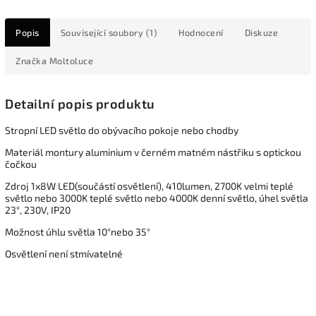
Popis
Související soubory (1)
Hodnocení
Diskuze
Značka
Moltoluce
Detailní popis produktu
Stropní LED světlo do obývacího pokoje nebo chodby
Materiál montury aluminium v černém matném nástřiku s optickou
čočkou
Zdroj 1x8W LED(součástí osvětlení), 410lumen, 2700K velmi teplé
světlo nebo 3000K teplé světlo nebo 4000K denní světlo, úhel světla
23°, 230V, IP20
Možnost úhlu světla 10°nebo 35°
Osvětlení není stmívatelné