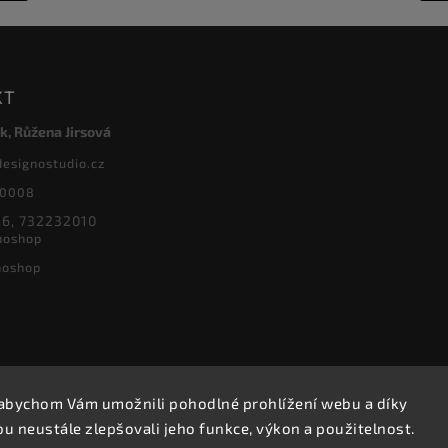
KT
k, Růžena Jirsová
designostudio.cz
20008
6, 732232010
noshop
noshop
abychom Vám umožnili pohodlné prohlížení webu a díky
Copyright 2026
Designoshop
. Všechna práva vyhrazena.
 neustále zlepšovali jeho funkce, výkon a použitelnost.
Upravit nastavení cookies