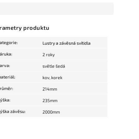
rametry produktu
ategorie
:
Lustry a závěsná svítidla
áruka
:
2 roky
arva
:
světle šedá
ateriál
:
kov, korek
růměr
:
214mm
ýška
:
235mm
ýška závěsu
:
2000mm