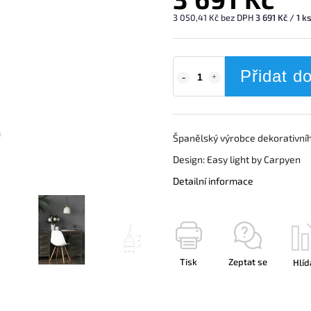
3 050,41 Kč bez DPH
3 691 Kč / 1 k
Přidat d
Španělský výrobce dekorativníh
Design: Easy light by Carpyen
Detailní informace
Tisk
Zeptat se
Hlíd