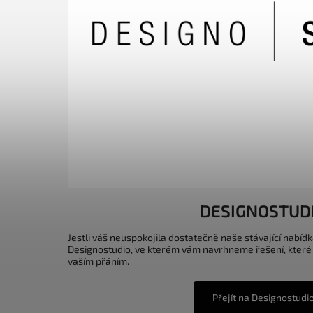
DESIGNOSTUD
Jestli váš neuspokojila dostatečně naše stávající nabídk
Designostudio, ve kterém vám navrhneme řešení, které
vaším přáním.
Přejít na Designostudi