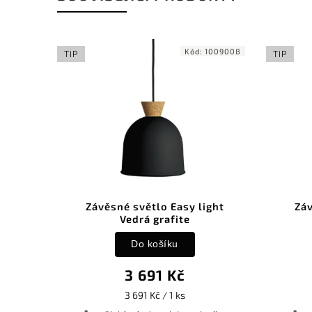
1009006
Kód:
1009008
TIP
TIP
ght
Závěsné světlo Easy light
Záv
Vedrá grafite
Do košíku
3 691 Kč
3 691 Kč / 1 ks