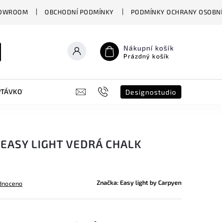
OWROOM
OBCHODNÍ PODMÍNKY
PODMÍNKY OCHRANY OSOBNÍ
Nákupní košík
Prázdný košík
PTÁVKOVÝ FORMULÁŘ
B2B
SHOWROOM
DESIGNO ST
Designostudio
EASY LIGHT VEDRÁ CHALK
Značka:
Easy light by Carpyen
dnoceno