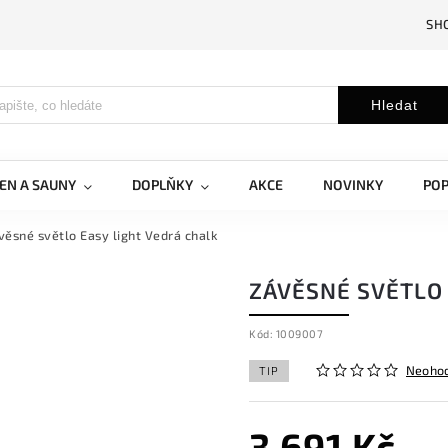
SH
Hledat
EN A SAUNY
DOPLŇKY
AKCE
NOVINKY
PO
věsné světlo Easy light Vedrá chalk
ZÁVĚSNÉ SVĚTLO 
Kód:
1009007
Neoho
TIP
3 691 Kč