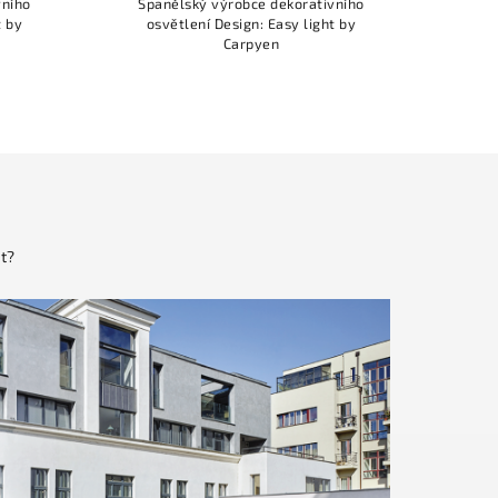
vního
Španělský výrobce dekorativního
os
t by
osvětlení Design: Easy light by
Carpyen
t?