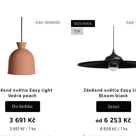
Kód:
1009005
Kód:
NOVINKA
TIP
ěsné světlo Easy light
Závěsné světlo Easy l
Vedrá peach
Bloom black
Do košíku
Detail
3 691 Kč
6 253 Kč
od
3 691 Kč / 1 ks
8 658 Kč / 1 ks