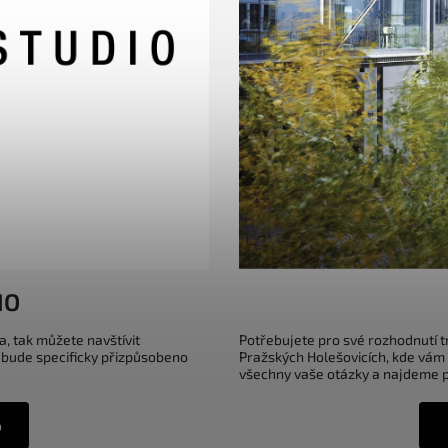
IO
a, tak můžete navštívit
Potřebujete pro své rozhodnutí 
 bude specificky přizpůsobeno
Pražských Holešovicích, kde vám
všechny vaše otázky a najdeme pr
o