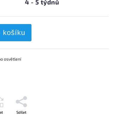
4 - 5 týdnů
s
o košíku
o osvětlení
at
Sdílet