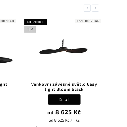
Previous
Next
1002040
Kód:
1002046
NOVINKA
NOVINK
TIP
TIP
ight
Venkovní závěsné světlo Easy
Venk
light Bloom black
l
Detail
8 625 Kč
od
od 8 625 Kč / 1 ks
Špa