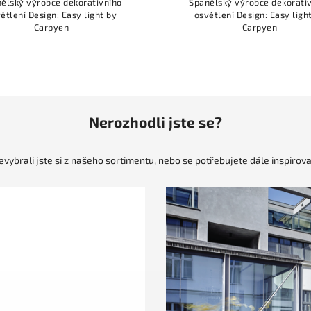
ělský výrobce dekorativního
Španělský výrobce dekorati
ětlení Design: Easy light by
osvětlení Design: Easy ligh
Carpyen
Carpyen
Nerozhodli jste se?
evybrali jste si z našeho sortimentu, nebo se potřebujete dále inspirova