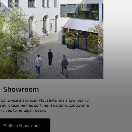
Showroom
trochu více inspirace? Navštivte náš showroom v
 rádi ukážeme náš sortiment osobně, zodpovíme
o vás to nejlepší řešení.
Přejít na Showroom