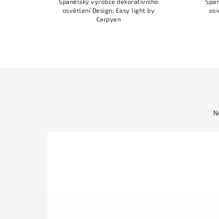
ního
Španělský výrobce dekorativního
Špan
 by
osvětlení Design: Easy light by
osv
Carpyen
N