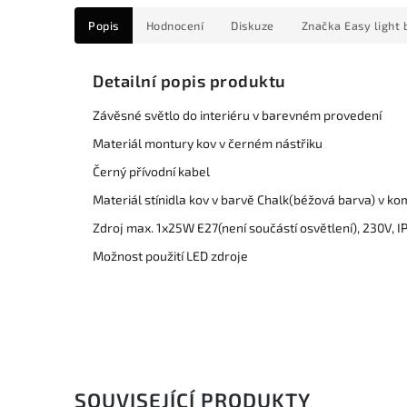
Popis
Hodnocení
Diskuze
Značka
Easy light 
Detailní popis produktu
Závěsné světlo do interiéru v barevném provedení
Materiál montury kov v černém nástřiku
Černý přívodní kabel
Materiál stínidla kov v barvě Chalk(béžová barva) v ko
Zdroj max. 1x25W E27(není součástí osvětlení), 230V, I
Možnost použití LED zdroje
SOUVISEJÍCÍ PRODUKTY