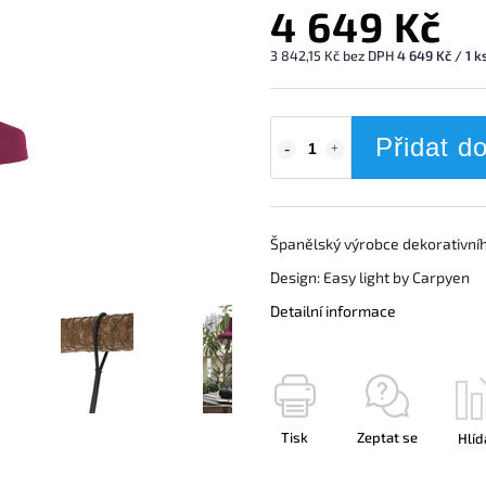
4 649 Kč
3 842,15 Kč bez DPH
4 649 Kč / 1 k
Přidat d
Španělský výrobce dekorativníh
Design: Easy light by Carpyen
Detailní informace
Tisk
Zeptat se
Hlíd