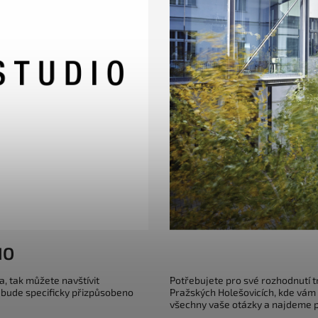
IO
a, tak můžete navštívit
Potřebujete pro své rozhodnutí 
 bude specificky přizpůsobeno
Pražských Holešovicích, kde vám
všechny vaše otázky a najdeme pr