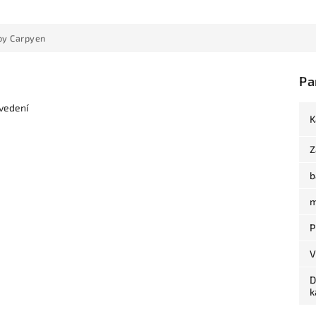
by Carpyen
Pa
ovedení
K
Z
b
m
P
V
D
k