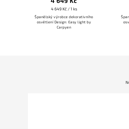
4 649 Kč
4 649 Kč / 1 ks
Španělský výrobce dekorativního
Špan
osvětlení Design: Easy light by
osv
Carpyen
N