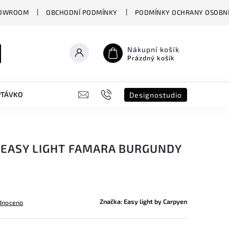
OWROOM
OBCHODNÍ PODMÍNKY
PODMÍNKY OCHRANY OSOBNÍ
Nákupní košík
Prázdný košík
PTÁVKOVÝ FORMULÁŘ
B2B
SHOWROOM
DESIGNO ST
Designostudio
 EASY LIGHT FAMARA BURGUNDY
Značka:
Easy light by Carpyen
dnoceno