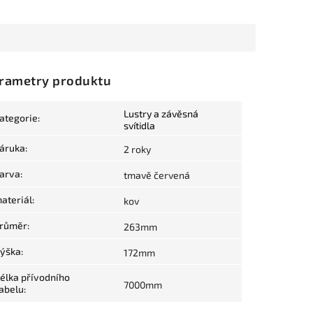
rametry produktu
Lustry a závěsná
ategorie
:
svítidla
áruka
:
2 roky
arva
:
tmavě červená
ateriál
:
kov
růměr
:
263mm
ýška
:
172mm
élka přívodního
7000mm
abelu
: