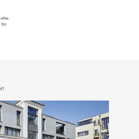
vního
t by
t?