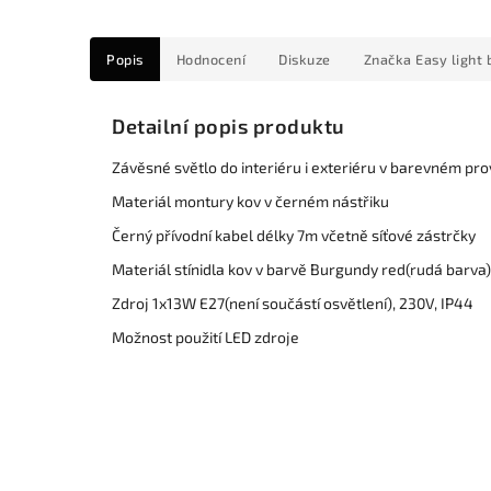
Popis
Hodnocení
Diskuze
Značka
Easy light 
Detailní popis produktu
Závěsné světlo do interiéru i exteriéru v barevném pr
Materiál montury kov v černém nástřiku
Černý přívodní kabel délky 7m včetně síťové zástrčky
Materiál stínidla kov v barvě Burgundy red(rudá barva)
Zdroj 1x13W E27(není součástí osvětlení), 230V, IP44
Možnost použití LED zdroje