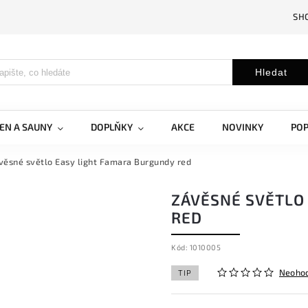
SH
Hledat
EN A SAUNY
DOPLŇKY
AKCE
NOVINKY
PO
věsné světlo Easy light Famara Burgundy red
ZÁVĚSNÉ SVĚTLO
RED
Kód:
1010005
Neoho
TIP