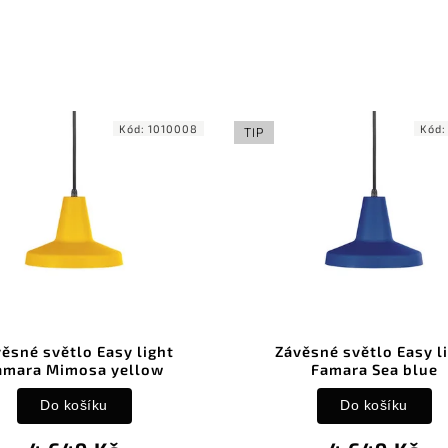
Kód:
1010008
Kód
TIP
ěsné světlo Easy light
Závěsné světlo Easy l
amara Mimosa yellow
Famara Sea blue
Do košíku
Do košíku