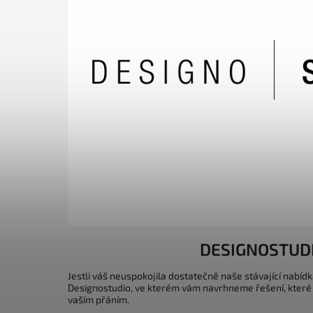
DESIGNOSTUD
Jestli váš neuspokojila dostatečně naše stávající nabídk
Designostudio, ve kterém vám navrhneme řešení, které
vaším přáním.