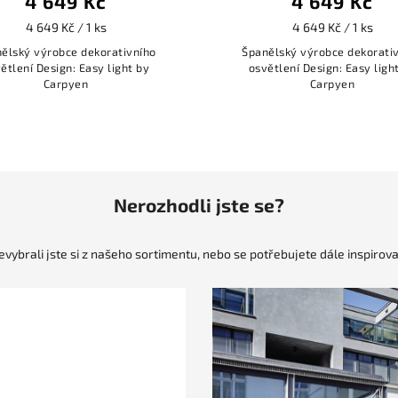
4 649 Kč
4 649 Kč
4 649 Kč / 1 ks
4 649 Kč / 1 ks
ělský výrobce dekorativního
Španělský výrobce dekorati
ětlení Design: Easy light by
osvětlení Design: Easy ligh
Carpyen
Carpyen
Nerozhodli jste se?
evybrali jste si z našeho sortimentu, nebo se potřebujete dále inspirova