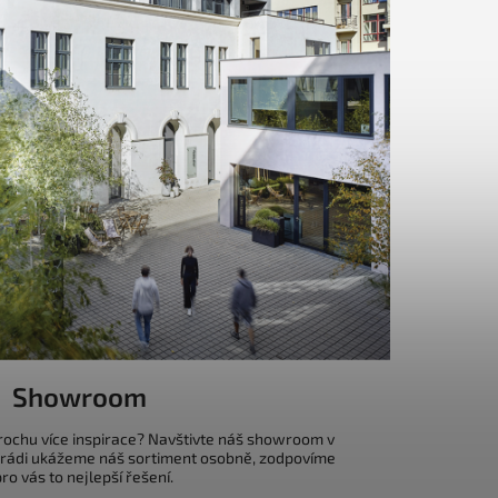
Showroom
trochu více inspirace? Navštivte náš showroom v
 rádi ukážeme náš sortiment osobně, zodpovíme
o vás to nejlepší řešení.