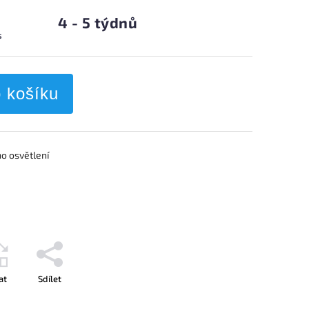
4 - 5 týdnů
s
o košíku
o osvětlení
at
Sdílet