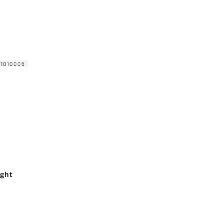
:
1010006
ight