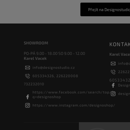
Přejít na Designostudi
SHOWROOM
KONTA
PO-PÁ 9.00 - 18.00 SO 9.00 - 12.00
Karel Vace
Karel Vacek
info
@
info
@
designostudio.cz
2262
605334326, 226220008
60533432
732232010
Desig
https://www.facebook.com/search/top/?
desig
q=designoshop
https://www.instagram.com/designoshop/