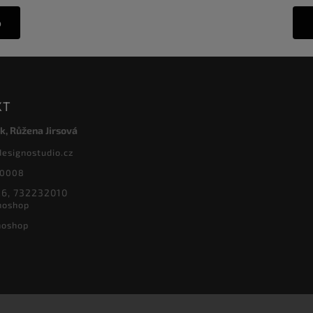
o
KT
k, Růžena Jirsová
designostudio.cz
20008
6, 732232010
noshop
noshop