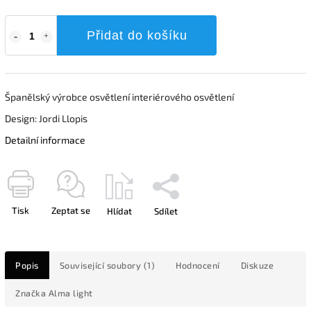
Přidat do košíku
Španělský výrobce osvětlení interiérového osvětlení
Design: Jordi Llopis
Detailní informace
Tisk
Zeptat se
Hlídat
Sdílet
Popis
Související soubory (1)
Hodnocení
Diskuze
Značka
Alma light