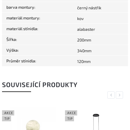
barva montury
:
černý nástřik
materiál montury
:
kov
materiál stínidla
:
alabaster
Šířka
:
200mm
Výška
:
340mm
Průměr stínidla
:
120mm
SOUVISEJÍCÍ PRODUKTY
Previous
Next
AKCE
AKCE
TIP
TIP