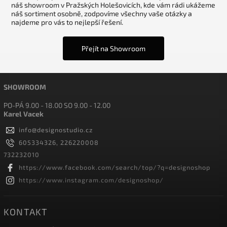
náš showroom v Pražských Holešovicích, kde vám rádi ukážeme
náš sortiment osobně, zodpovíme všechny vaše otázky a
najdeme pro vás to nejlepší řešení.
Přejít na Showroom
SHOWROOM
PO-PÁ 9.00 - 18.00 SO 9.00 - 12.00
Karel Vacek
info
@
designostudio.cz
605334326, 226220008
732232010
https://www.facebook.com/search/top/?q=designoshop
https://www.instagram.com/designoshop/
KONTAKT