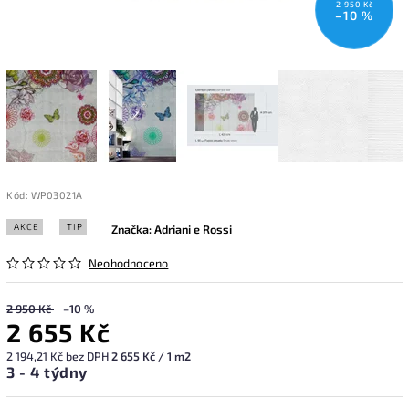
2 950 Kč
–10 %
Kód:
WP03021A
AKCE
TIP
Značka:
Adriani e Rossi
Neohodnoceno
2 950 Kč
–10 %
2 655 Kč
2 194,21 Kč bez DPH
2 655 Kč / 1 m2
3 - 4 týdny