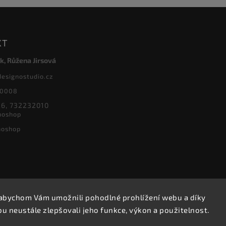
KT
k, Růžena Jirsová
designostudio.cz
20008
6, 732232010
noshop
noshop
abychom Vám umožnili pohodlné prohlížení webu a díky
Copyright 2026
Designoshop
. Všechna práva vyhrazena.
 neustále zlepšovali jeho funkce, výkon a použitelnost.
Upravit nastavení cookies
Vytvořil
Shoptet
| Design
Shoptak.cz.