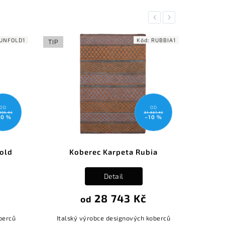
Previous
Next
UNFOLD1
Kód:
RUBBIA1
TIP
AKCE
TIP
OD
OD
905 Kč
31 937 Kč
10 %
–10 %
old
Koberec Karpeta Rubia
K
Detail
28 743 Kč
od
oberců
Italský výrobce designových koberců