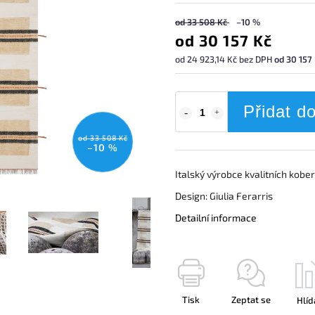
od 33 508 Kč
–10 %
od
30 157 Kč
od
24 923,14 Kč
bez DPH
od 30 157 
Přidat d
od 33 508 Kč
–10 %
Italský výrobce kvalitních kobe
Design: Giulia Ferarris
Detailní informace
Tisk
Zeptat se
Hlíd