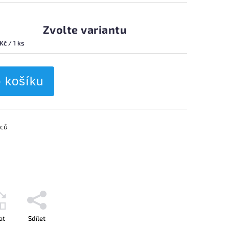
Zvolte variantu
Kč / 1 ks
o košíku
rců
at
Sdílet