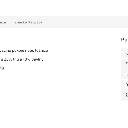
kuze
Značka
Karpeta
Pa
vacího pokoje nebo ložnice
K
 s 25% lnu a 10% bavlny
Z
uhů
m
D
Š