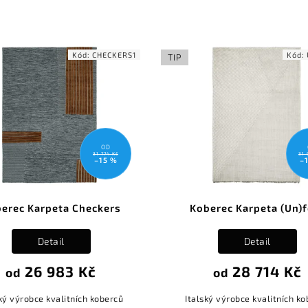
Kód:
CHECKERS1
Kód:
TIP
OD
31 774 Kč
31 
–15 %
–
erec Karpeta Checkers
Koberec Karpeta (Un)f
Detail
Detail
26 983 Kč
28 714 Kč
od
od
ký výrobce kvalitních koberců
Italský výrobce kvalitních k