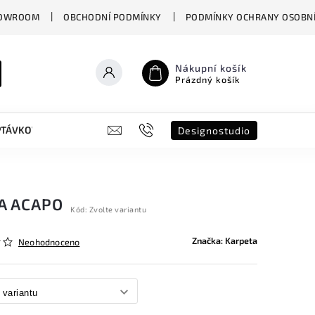
OWROOM
OBCHODNÍ PODMÍNKY
PODMÍNKY OCHRANY OSOBNÍ
Nákupní košík
Prázdný košík
PTÁVKOVÝ FORMULÁŘ
B2B
SHOWROOM
DESIGNO ST
Designostudio
A ACAPO
Kód:
Zvolte variantu
Značka:
Karpeta
Neohodnoceno