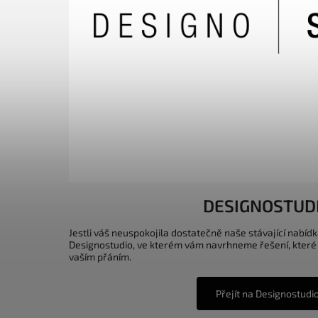
DESIGNOSTUD
Jestli váš neuspokojila dostatečně naše stávající nabídk
Designostudio, ve kterém vám navrhneme řešení, které
vaším přáním.
Přejít na Designostudi