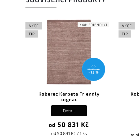
LANCO 1
Kód:
FRIENDLY1
AKCE
AKCE
TIP
TIP
OD
OD
80 Kč
59 801 Kč
0 %
–15 %
co
Koberec Karpeta Friendly
Kob
cognac
Detail
50 831 Kč
od
od 50 831 Kč / 1 ks
Itals