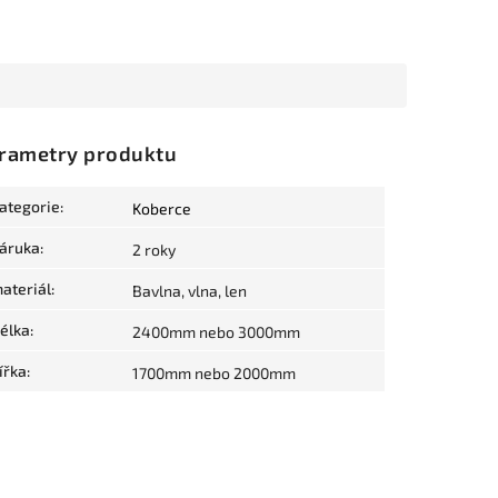
rametry produktu
ategorie
:
Koberce
áruka
:
2 roky
ateriál
:
Bavlna, vlna, len
élka
:
2400mm nebo 3000mm
ířka
:
1700mm nebo 2000mm