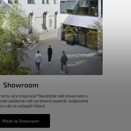
Showroom
trochu více inspirace? Navštivte náš showroom v
 rádi ukážeme náš sortiment osobně, zodpovíme
o vás to nejlepší řešení.
Přejít na Showroom