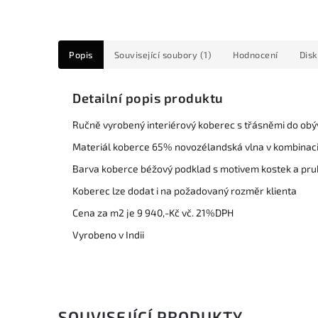
Popis
Související soubory (1)
Hodnocení
Dis
Detailní popis produktu
Ručně vyrobený interiérový koberec s třásněmi do obý
Materiál koberce 65% novozélandská vlna v kombinaci
Barva koberce béžový podklad s motivem kostek a pr
Koberec lze dodat i na požadovaný rozměr klienta
Cena za m2 je 9 940,-Kč vč. 21%DPH
Vyrobeno v Indii
SOUVISEJÍCÍ PRODUKTY