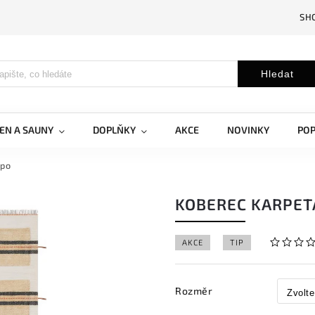
SH
Hledat
EN A SAUNY
DOPLŇKY
AKCE
NOVINKY
PO
apo
KOBEREC KARPET
AKCE
TIP
Rozměr