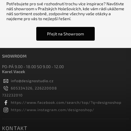
Potřebujete pro své rozhodnutí trochu více inspirace? Navštivte
náš showroom v Pražských Holešovicích, kde vám rádi ukážeme
náš sortiment osobně, zodpovíme všechny vaše otázky a
najdeme pro vás to nejlepší řešení.
Přejít na Showroom
SHOWROOM
PO-PÁ 9.00 - 18.00 SO 9.00 - 12.00
Karel Vacek
info
@
designostudio.cz
605334326, 226220008
732232010
https://www.facebook.com/search/top/?q=designoshop
https://www.instagram.com/designoshop/
KONTAKT