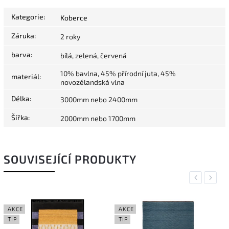
Kategorie
:
Koberce
Záruka
:
2 roky
barva
:
bílá, zelená, červená
10% bavlna, 45% přírodní juta, 45%
materiál
:
novozélandská vlna
Délka
:
3000mm nebo 2400mm
Šířka
:
2000mm nebo 1700mm
SOUVISEJÍCÍ PRODUKTY
Previous
Next
AKCE
AKCE
TIP
TIP