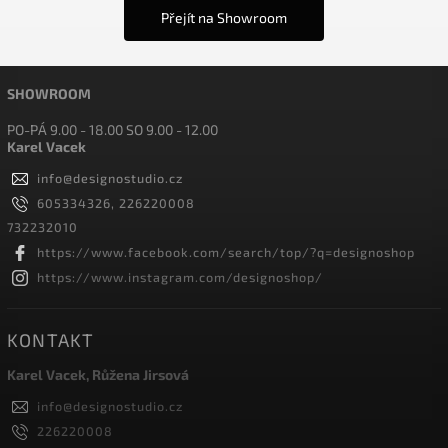
Přejít na Showroom
SHOWROOM
PO-PÁ 9.00 - 18.00 SO 9.00 - 12.00
Karel Vacek
info
@
designostudio.cz
605334326, 226220008
732232010
https://www.facebook.com/search/top/?q=designoshop
https://www.instagram.com/designoshop/
KONTAKT
Karel Vacek, Růžena Jirsová
info
@
designostudio.cz
226220008