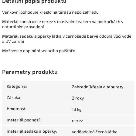
Detailní popis produktu
Venkovní pohodlné křeslo na terasu nebo zahradu
Materiál konstrukce nerez s masivním teakem na područkách v
naturálním provedení
Materiál sedáku a opěrky látka v černošedé barvě odolná vůči vodě
a UV záření
Možnost o doplnění sedacího polštáře
Parametry produktu
Kategorie
:
Zahradní křesla a taburety
Záruka
:
2 roky
Hmotnost
:
13 kg
materiál podnoží
:
nerez
materiál sedáku a opěrky
:
voděodolná černá látka