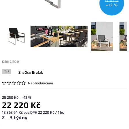
25 250 Kč
–12 %
Kód:
21900
TIP
Značka:
Brafab
Neohodnoceno
25 250 Kč
–12 %
22 220 Kč
18 363,64 Kč bez DPH
22 220 Kč / 1 ks
2 - 3 týdny