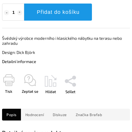
Přidat do košíku
Švédský výrobce moderního i klasického nábytku na terasu nebo
zahradu
Design:
Dick Björk
Detailní informace
Tisk
Zeptat se
Hlídat
Sdílet
Popis
Hodnocení
Diskuze
Značka
Brafab