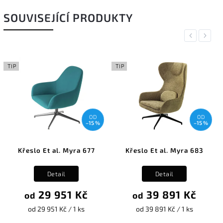
SOUVISEJÍCÍ PRODUKTY
Previous
Next
TIP
TIP
OD
OD
–15 %
–15 %
Křeslo Et al. Myra 677
Křeslo Et al. Myra 683
Detail
Detail
29 951 Kč
39 891 Kč
od
od
od 29 951 Kč / 1 ks
od 39 891 Kč / 1 ks