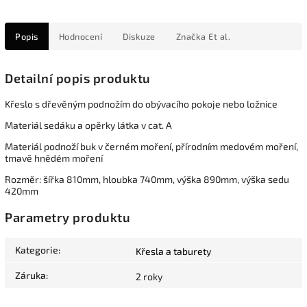
Popis
Hodnocení
Diskuze
Značka
Et al.
Detailní popis produktu
Křeslo s dřevěným podnožím do obývacího pokoje nebo ložnice
Materiál sedáku a opěrky látka v cat. A
Materiál podnoží buk v černém moření, přírodním medovém moření,
tmavě hnědém moření
Rozměr: šířka 810mm, hloubka 740mm, výška 890mm, výška sedu
420mm
Parametry produktu
Kategorie
:
Křesla a taburety
Záruka
:
2 roky