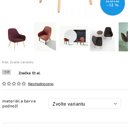
25 517 Kč
–12 %
Kód:
Zvolte variantu
TIP
Značka:
Et al.
Neohodnoceno
materiál a barva
podnoží