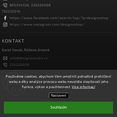
605334326, 226220008
732232010
https://www.facebook.com/search/top/?q=designoshop
https://www.instagram.com/designoshop/
KONTAKT
Karel Vacek, Růžena Jirsová
info
@
designostudio.cz
226220008
605334326, 732232010
Designoshop
Používáme cookies, abychom Vám umožnili pohodlné prohlížení
webu a díky analýze provozu webu neustále zlepšovali jeho
designoshop
funkce, výkon a použitelnost.
Více informací
Nastavení
Copyright 2026
Designoshop
. Všechna práva vyhrazena.
Upravit nastavení cookies
Souhlasím
Vytvořil
Shoptet
| Design
Shoptak.cz.