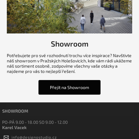
Showroom
Potřebujete pro své rozhodnutí trochu více inspirace? Navštivte
náš showroom v Pražských Holešovicích, kde vám rádi ukážeme
náš sortiment osobně, zodpovíme všechny vaše otázky a
najdeme pro vás to nejlepší řešení.
Přejít na Showroom
SHOWROOM
PO-PÁ 9.00 - 18.00 SO 9.00 - 12.00
Karel Vacek
info
@
designostudio.cz