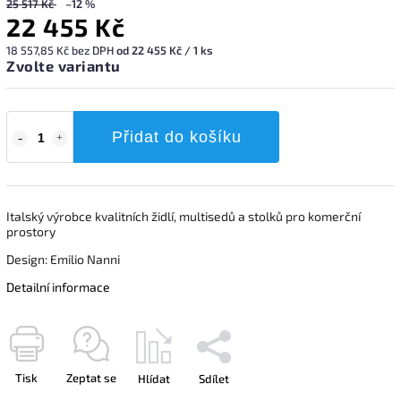
25 517 Kč
–12 %
22 455 Kč
18 557,85 Kč bez DPH
od 22 455 Kč / 1 ks
Zvolte variantu
Přidat do košíku
Italský výrobce kvalitních židlí, multisedů a stolků pro komerční
prostory
Design: Emilio Nanni
Detailní informace
Tisk
Zeptat se
Hlídat
Sdílet