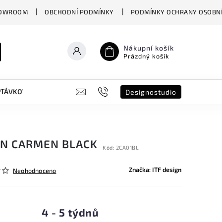
OWROOM
OBCHODNÍ PODMÍNKY
PODMÍNKY OCHRANY OSOBNÍ
Nákupní košík
Prázdný košík
PTÁVKOVÝ FORMULÁŘ
B2B
SHOWROOM
DESIGNO ST
Designostudio
GN CARMEN BLACK
Kód:
2CA01BL
Značka:
ITF design
Neohodnoceno
4 - 5 týdnů