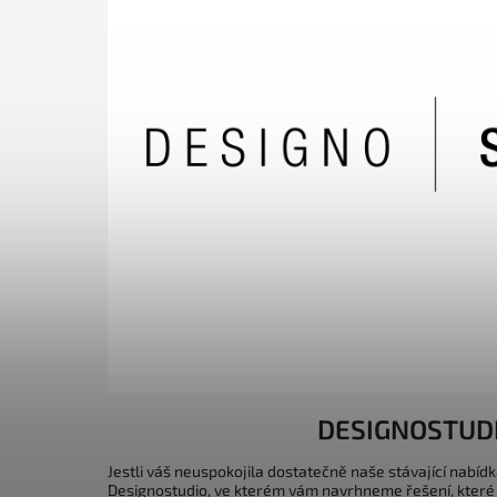
DESIGNOSTUD
Jestli váš neuspokojila dostatečně naše stávající nabídk
Designostudio, ve kterém vám navrhneme řešení, které