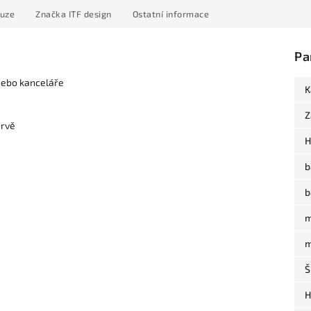
kuze
Značka
ITF design
Ostatní informace
Pa
nebo kanceláře
K
Z
arvě
H
b
b
m
m
Š
H