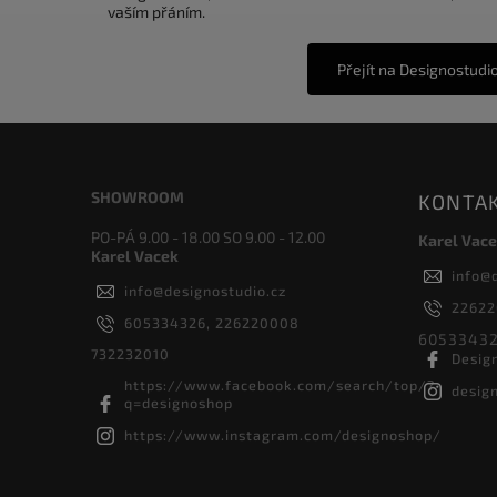
vaším přáním.
Přejít na Designostudi
SHOWROOM
KONTA
PO-PÁ 9.00 - 18.00 SO 9.00 - 12.00
Karel Vace
Karel Vacek
info
@
info
@
designostudio.cz
2262
605334326, 226220008
60533432
732232010
Desig
https://www.facebook.com/search/top/?
desig
q=designoshop
https://www.instagram.com/designoshop/