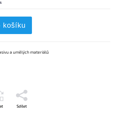
ks
o košíku
 masivu a umělých materiálů
at
Sdílet