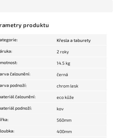
rametry produktu
ategorie
:
Křesla a taburety
áruka
:
2 roky
motnost
:
14.5 kg
arva čalounění
:
černá
arva podnoží
:
chrom lesk
ateriál čalounění
:
eco kůže
ateriál podnoží
:
kov
ířka
:
560mm
loubka
:
400mm