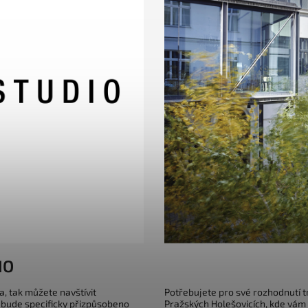
IO
a, tak můžete navštívit
Potřebujete pro své rozhodnutí 
 bude specificky přizpůsobeno
Pražských Holešovicích, kde vám