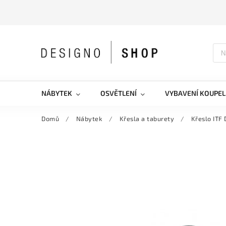
NÁBYTEK
OSVĚTLENÍ
VYBAVENÍ KOUPEL
Domů
/
Nábytek
/
Křesla a taburety
/
Křeslo ITF