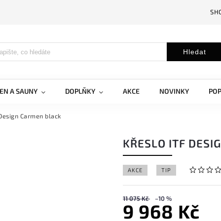
SH
Hledat
EN A SAUNY
DOPLŇKY
AKCE
NOVINKY
PO
 Design Carmen black
KŘESLO ITF DESI
AKCE
TIP
11 075 Kč
–10 %
9 968 Kč