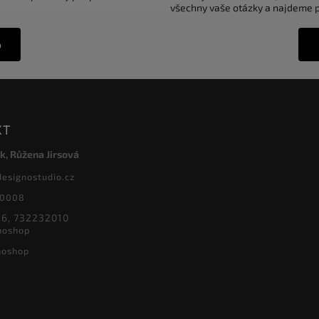
všechny vaše otázky a najdeme pr
o
KT
k, Růžena Jirsová
designostudio.cz
20008
6, 732232010
noshop
noshop