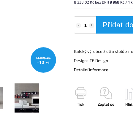
8 238,02 Kč bez DPH
9 968 Kč / 1 
Přidat d
Italský výrobce židlí a stolů z
11 075 Kč
Design: ITF Design
–10 %
Detailní informace
Tisk
Zeptat se
Hlíd