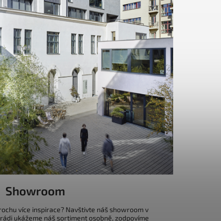
Showroom
trochu více inspirace? Navštivte náš showroom v
 rádi ukážeme náš sortiment osobně, zodpovíme