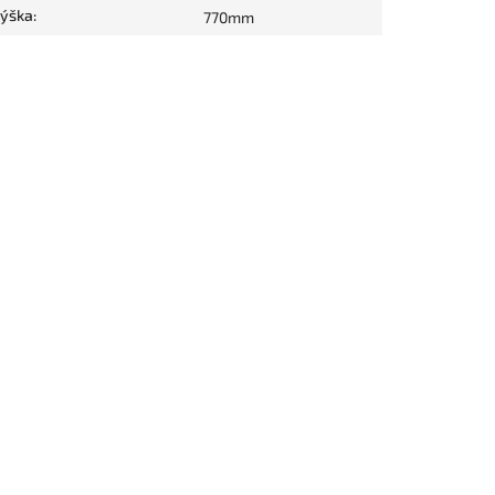
ýška
:
770mm