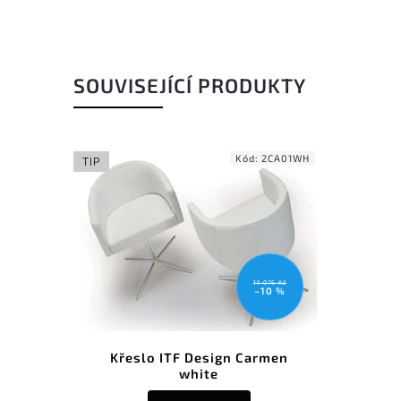
SOUVISEJÍCÍ PRODUKTY
Kód:
2CA01WH
TIP
11 075 Kč
–10 %
Křeslo ITF Design Carmen
white