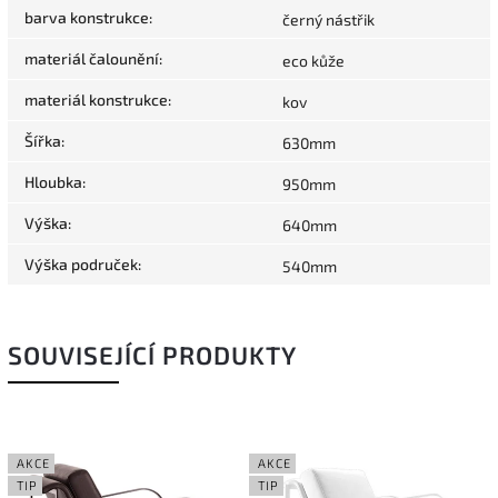
barva konstrukce
:
černý nástřik
materiál čalounění
:
eco kůže
materiál konstrukce
:
kov
Šířka
:
630mm
Hloubka
:
950mm
Výška
:
640mm
Výška područek
:
540mm
SOUVISEJÍCÍ PRODUKTY
AKCE
AKCE
TIP
TIP