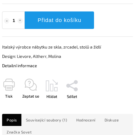
Přidat do košíku
Italský výrobce nábytku ze skla, zrcadel, stolů a židlí
Design: Lievore, Altherr, Molina
Detailní informace
Tisk
Zeptat se
Hlídat
Sdílet
Popis
Související soubory (1)
Hodnocení
Diskuze
Značka
Sovet