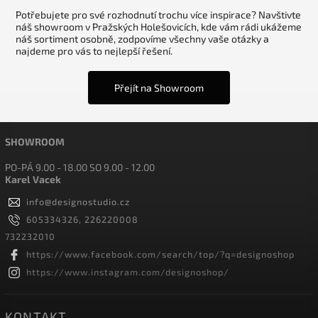
Potřebujete pro své rozhodnutí trochu více inspirace? Navštivte
náš showroom v Pražských Holešovicích, kde vám rádi ukážeme
náš sortiment osobně, zodpovíme všechny vaše otázky a
najdeme pro vás to nejlepší řešení.
Přejít na Showroom
SHOWROOM
PO-PÁ 9.00 - 18.00 SO 9.00 - 12.00
Karel Vacek
info
@
designostudio.cz
605334326, 226220008
732232010
https://www.facebook.com/search/top/?q=designoshop
https://www.instagram.com/designoshop/
KONTAKT