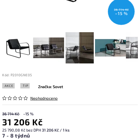
36 714 Kč
–15 %
Kód:
P2010GNE05
AKCE
TIP
Značka:
Sovet
Neohodnoceno
36 714 Kč
–15 %
31 206 Kč
25 790,08 Kč bez DPH
31 206 Kč / 1 ks
7 - 8 týdnů