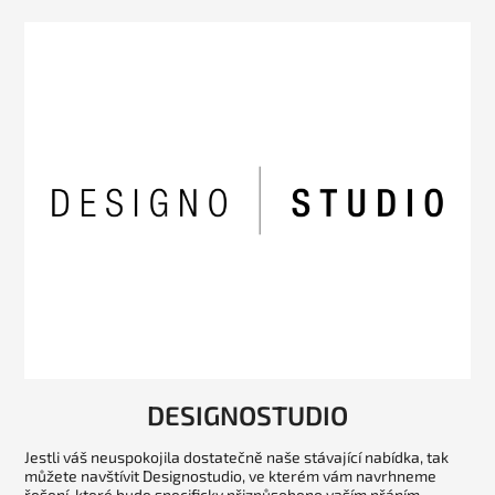
DESIGNOSTUDIO
Jestli váš neuspokojila dostatečně naše stávající nabídka, tak
můžete navštívit Designostudio, ve kterém vám navrhneme
řešení, které bude specificky přizpůsobeno vaším přáním.