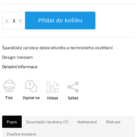
Přidat do košíku
Španělský výrobce dekorativního a technického osvětlení
Design: Ineslam
Detailní informace
Tisk
Zeptat se
Hlídat
Sdílet
Popis
Související soubory (1)
Hodnocení
Diskuze
Značka
Ineslam