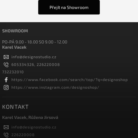
Přejít na Showroom
SHOWROOM
PO-PÁ 9.00 - 18.00 SO 9.00 - 12.00
Karel Vacek
info
@
designostudio.cz
605334326, 226220008
732232010
https://www.facebook.com/search/top/?q=designoshop
https://www.instagram.com/designoshop/
KONTAKT
Karel Vacek, Růžena Jirsová
info
@
designostudio.cz
226220008