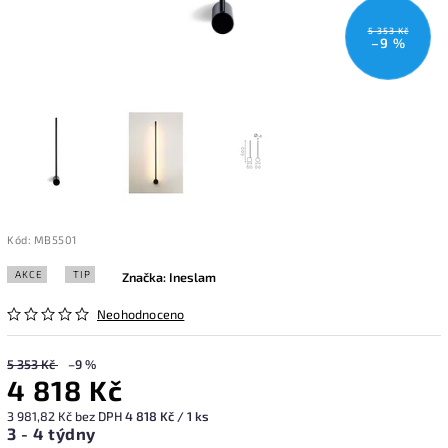
5 353 Kč
–9 %
Kód:
MB5501
AKCE
TIP
Značka:
Ineslam
Neohodnoceno
5 353 Kč
–9 %
4 818 Kč
3 981,82 Kč bez DPH
4 818 Kč / 1 ks
3 - 4 týdny