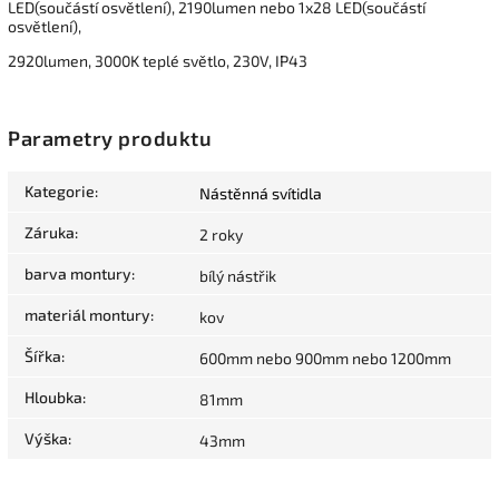
LED(součástí osvětlení), 2190lumen nebo 1x28 LED(součástí
osvětlení),
2920lumen, 3000K teplé světlo, 230V, IP43
Parametry produktu
Kategorie
:
Nástěnná svítidla
Záruka
:
2 roky
barva montury
:
bílý nástřik
materiál montury
:
kov
Šířka
:
600mm nebo 900mm nebo 1200mm
Hloubka
:
81mm
Výška
:
43mm