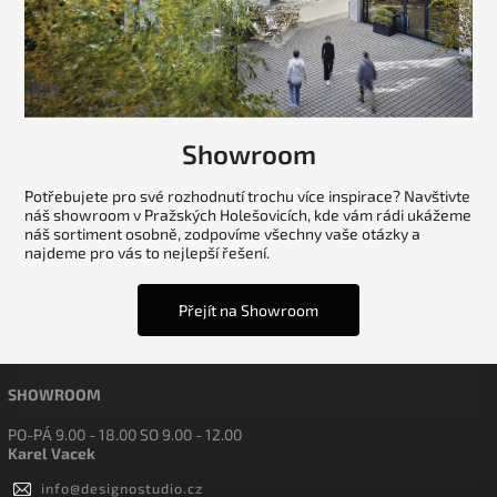
Showroom
Potřebujete pro své rozhodnutí trochu více inspirace? Navštivte
náš showroom v Pražských Holešovicích, kde vám rádi ukážeme
náš sortiment osobně, zodpovíme všechny vaše otázky a
najdeme pro vás to nejlepší řešení.
Přejít na Showroom
SHOWROOM
PO-PÁ 9.00 - 18.00 SO 9.00 - 12.00
Karel Vacek
info
@
designostudio.cz