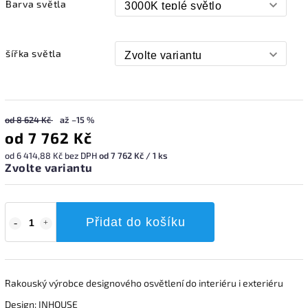
Barva světla
šířka světla
od 8 624 Kč
až –15 %
od
7 762 Kč
od
6 414,88 Kč
bez DPH
od 7 762 Kč / 1 ks
Zvolte variantu
Přidat do košíku
Rakouský výrobce designového osvětlení do interiéru i exteriéru
Design: INHOUSE