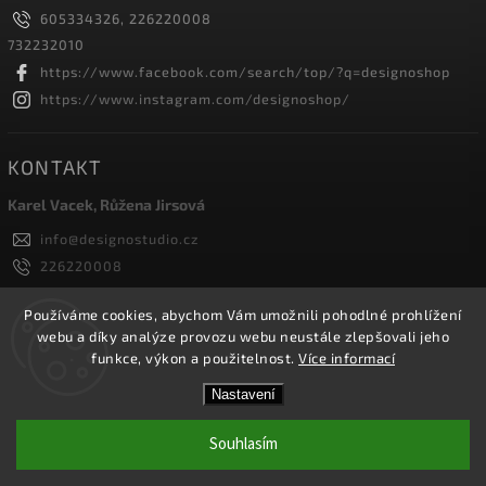
605334326, 226220008
732232010
https://www.facebook.com/search/top/?q=designoshop
https://www.instagram.com/designoshop/
KONTAKT
Karel Vacek, Růžena Jirsová
info
@
designostudio.cz
226220008
605334326, 732232010
Designoshop
Používáme cookies, abychom Vám umožnili pohodlné prohlížení
webu a díky analýze provozu webu neustále zlepšovali jeho
designoshop
funkce, výkon a použitelnost.
Více informací
Nastavení
Copyright 2026
Designoshop
. Všechna práva vyhrazena.
Upravit nastavení cookies
Souhlasím
Vytvořil
Shoptet
| Design
Shoptak.cz.