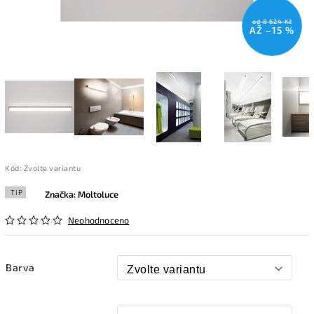
od 8 624 Kč
AŽ –15 %
Kód:
Zvolte variantu
TIP
Značka:
Moltoluce
Neohodnoceno
Barva