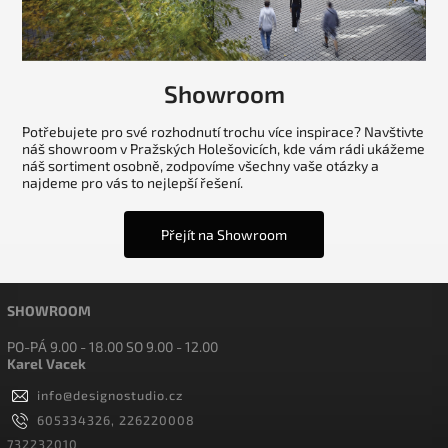
Showroom
Potřebujete pro své rozhodnutí trochu více inspirace? Navštivte
náš showroom v Pražských Holešovicích, kde vám rádi ukážeme
náš sortiment osobně, zodpovíme všechny vaše otázky a
najdeme pro vás to nejlepší řešení.
Přejít na Showroom
SHOWROOM
PO-PÁ 9.00 - 18.00 SO 9.00 - 12.00
Karel Vacek
info
@
designostudio.cz
605334326, 226220008
732232010