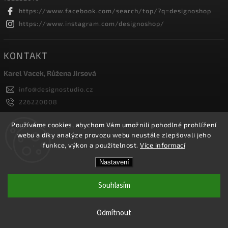
https://www.facebook.com/search/top/?q=designoshop
https://www.instagram.com/designoshop/
KONTAKT
Karel Vacek, Růžena Jirsová
info
@
designostudio.cz
226220008
605334326, 732232010
Designoshop
Používáme cookies, abychom Vám umožnili pohodlné prohlížení
webu a díky analýze provozu webu neustále zlepšovali jeho
designoshop
funkce, výkon a použitelnost.
Více informací
Nastavení
Copyright 2026
Designoshop
. Všechna práva vyhrazena.
Upravit nastavení cookies
Souhlasím
Vytvořil
Shoptet
| Design
Shoptak.cz.
Odmítnout