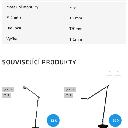
materiál montury
:
kov
Průměr
:
110mm
Hloubka
:
170mm
Výška
:
110mm
SOUVISEJÍCÍ PRODUKTY
Previous
Next
AKCE
AKCE
TIP
TIP
–12 %
–20 %