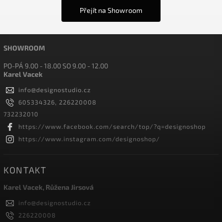
Přejít na Showroom
SHOWROOM
PO-PÁ 9.00 - 18.00 SO 9.00 - 12.00
Karel Vacek
info
@
designostudio.cz
605334326, 226220008
732232010
https://www.facebook.com/search/top/?q=designoshop
https://www.instagram.com/designoshop/
KONTAKT
Karel Vacek, Růžena Jirsová
info
@
designostudio.cz
226220008