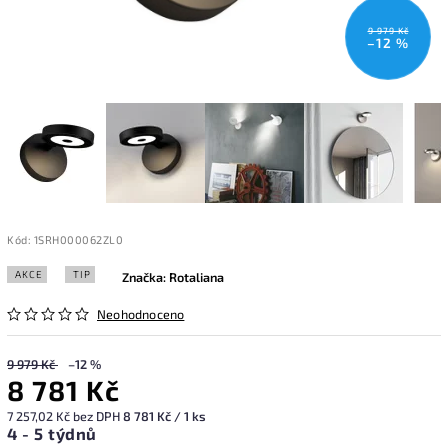
9 979 Kč
–12 %
Kód:
1SRH000062ZL0
AKCE
TIP
Značka:
Rotaliana
Neohodnoceno
9 979 Kč
–12 %
8 781 Kč
7 257,02 Kč bez DPH
8 781 Kč / 1 ks
4 - 5 týdnů