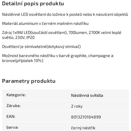
Detailní popis produktu
Nástěnné LED osvětlení do ložnice k posteli nebo k nasvícení objektů
Materiál aluminium v černém matném nástřiku
Zdroj 1x9W LED(součástí osvětlení), 700lumen, 2700K velmi teplé
světlo, 230V, IP20
Osvětlení je stmívatelné(dotykový stmívač)
Možnost barevného nástřiku v barvě graphite, champagne a
bronze(příplatek 10%)
Parametry produktu
Kategorie
:
Nástěnná svítidla
Záruka
:
2 roky
EAN
:
8013210184899
barva
:
černý nástřik