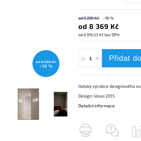
od 9 299 Kč
–10 %
od
8 369 Kč
od
6 916,53 Kč
bez DPH
Přidat d
od 9 299 Kč
–10 %
Italský výrobce designového osv
Design: Vesoi 2015
Detailní informace