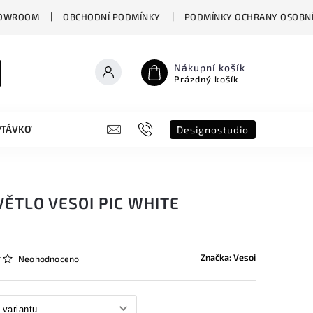
OWROOM
OBCHODNÍ PODMÍNKY
PODMÍNKY OCHRANY OSOBNÍ
Nákupní košík
Prázdný košík
PTÁVKOVÝ FORMULÁŘ
B2B
SHOWROOM
DESIGNO ST
Designostudio
ĚTLO VESOI PIC WHITE
Značka:
Vesoi
Neohodnoceno