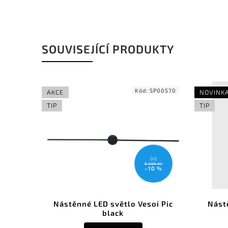
SOUVISEJÍCÍ PRODUKTY
Kód:
SP00570
AKCE
NOVINK
TIP
TIP
OD
9 299 Kč
–10 %
Nástěnné LED světlo Vesoi Pic
Nást
black