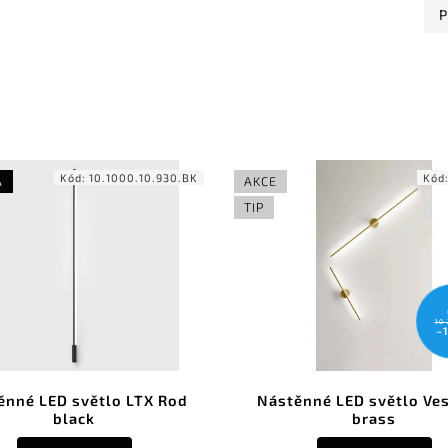
P
Kód:
10.1000.10.930.BK
Kód
A
AKCE
TIP
10 
–
ěnné LED světlo LTX Rod
Nástěnné LED světlo Ves
black
brass