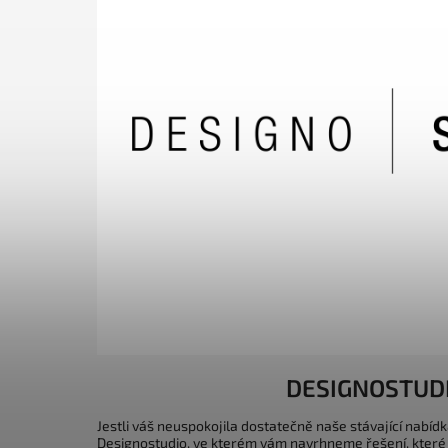
DESIGNOSTUD
Jestli váš neuspokojila dostatečně naše stávající nabídk
Designostudio, ve kterém vám navrhneme řešení, které