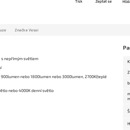
Tisk
Zeptat se
Hlíd
kuze
Značka
Vesoi
Pa
e s nepřímým světlem
K
í
Z
), 900lumen nebo 1800lumen nebo 3000lumen, 2700K(teplé
b
větlo nebo 4000K denní světlo
m
m
Š
H