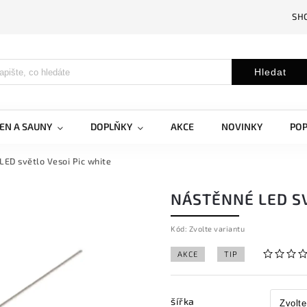
SH
Hledat
EN A SAUNY
DOPLŇKY
AKCE
NOVINKY
PO
LED světlo Vesoi Pic white
NÁSTĚNNÉ LED SV
Kód:
Zvolte variantu
AKCE
TIP
šířka