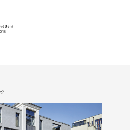
větlení
2015
t?