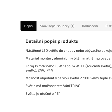
Popis
Související soubory (1)
Hodnocení
Dis
Detailní popis produktu
Nástěnné LED světlo do chodby nebo obývacího pokoj
Materiál montury aluminium v bílém matném proveden
Zdroj 1x7,5W nebo 15W nebo 24W LED(součástí světla
světlo), 24V, IP44
Možnost objednat s barvou světla 2700K velmi teplé s
Světlo má možnost stmívání TRIAC
Světlo je otočné o 45°