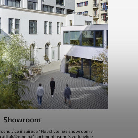
Showroom
trochu více inspirace? Navštivte náš showroom v
 rádi ukážeme náš sortiment osobně, zodpovíme