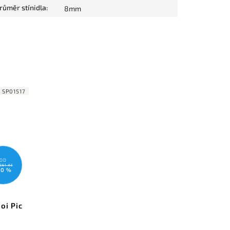
růměr stínidla
:
8mm
:
SP01517
OD
261 Kč
10 %
oi Pic