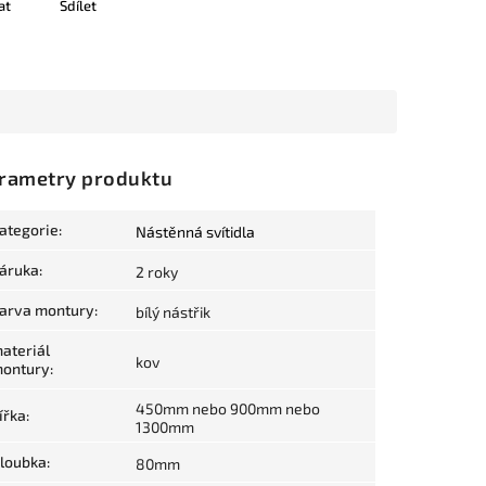
at
Sdílet
rametry produktu
ategorie
:
Nástěnná svítidla
áruka
:
2 roky
arva montury
:
bílý nástřik
ateriál
kov
ontury
:
450mm nebo 900mm nebo
ířka
:
1300mm
loubka
:
80mm