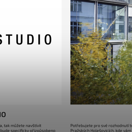
IO
a, tak můžete navštívit
Potřebujete pro své rozhodnutí 
 bude specificky přizpůsobeno
Pražských Holešovicích, kde vám