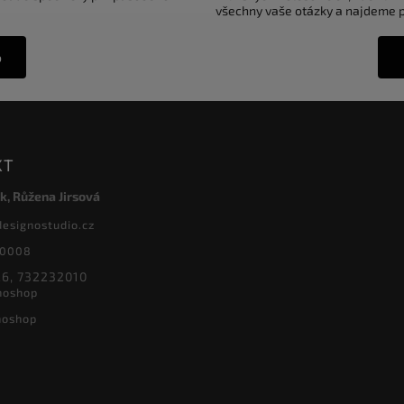
všechny vaše otázky a najdeme pr
o
KT
k, Růžena Jirsová
designostudio.cz
20008
6, 732232010
noshop
noshop