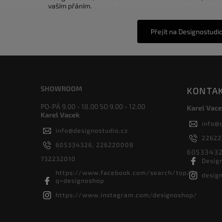
vaším přáním.
Přejít na Designostudi
SHOWROOM
KONTA
PO-PÁ 9.00 - 18.00 SO 9.00 - 12.00
Karel Vace
Karel Vacek
info
@
info
@
designostudio.cz
2262
605334326, 226220008
60533432
732232010
Desig
https://www.facebook.com/search/top/?
desig
q=designoshop
https://www.instagram.com/designoshop/