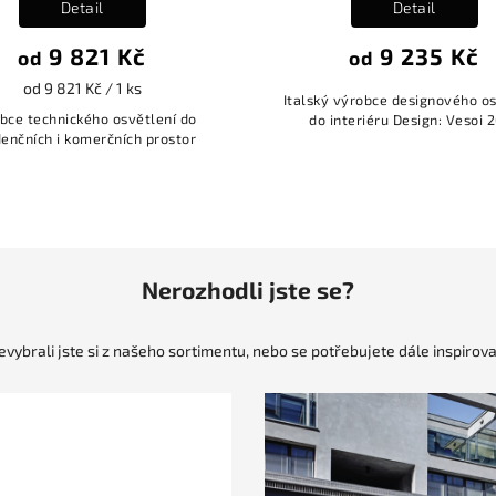
Detail
Detail
9 821 Kč
9 235 Kč
od
od
od 9 821 Kč / 1 ks
Italský výrobce designového os
bce technického osvětlení do
do interiéru Design: Vesoi 
denčních i komerčních prostor
Nerozhodli jste se?
evybrali jste si z našeho sortimentu, nebo se potřebujete dále inspirova