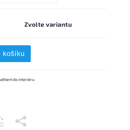
Zvolte variantu
o košíku
ětlení do interiéru