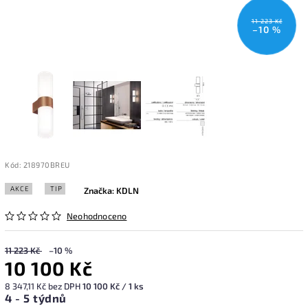
11 223 Kč
–10 %
Kód:
218970BREU
AKCE
TIP
Značka:
KDLN
Neohodnoceno
11 223 Kč
–10 %
10 100 Kč
8 347,11 Kč bez DPH
10 100 Kč / 1 ks
4 - 5 týdnů