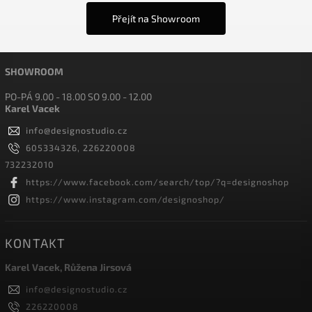
Přejít na Showroom
SHOWROOM
PO-PÁ 9.00 - 18.00 SO 9.00 - 12.00
Karel Vacek
info
@
designostudio.cz
605334326, 226220008
732232010
https://www.facebook.com/search/top/?q=designoshop
https://www.instagram.com/designoshop/
KONTAKT
Karel Vacek, Růžena Jirsová
info
@
designostudio.cz
226220008