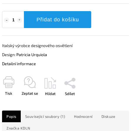
Přidat do košíku
Italský výrobce designového osvětlení
Design:
Patricia Urquiola
Detailní informace
Tisk
Zeptat se
Hlídat
Sdílet
Popis
Související soubory (1)
Hodnocení
Diskuze
Značka
KDLN