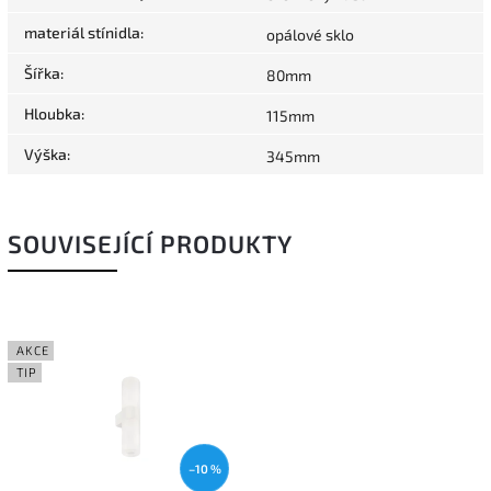
materiál stínidla
:
opálové sklo
Šířka
:
80mm
Hloubka
:
115mm
Výška
:
345mm
SOUVISEJÍCÍ PRODUKTY
AKCE
TIP
–10 %