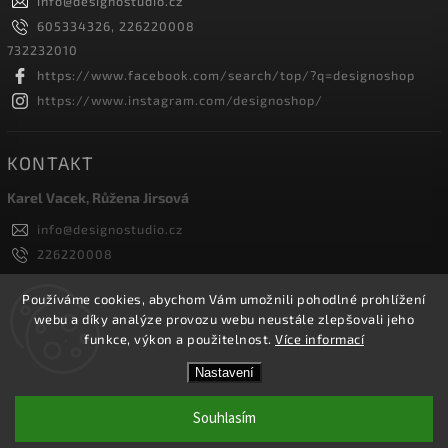
info
@
designostudio.cz
605334326, 226220008
732232010
https://www.facebook.com/search/top/?q=designoshop
https://www.instagram.com/designoshop/
KONTAKT
Karel Vacek, Růžena Jirsová
info
@
designostudio.cz
226220008
605334326, 732232010
Designoshop
Používáme cookies, abychom Vám umožnili pohodlné prohlížení
webu a díky analýze provozu webu neustále zlepšovali jeho
designoshop
funkce, výkon a použitelnost.
Více informací
Nastavení
Copyright 2026
Designoshop
. Všechna práva vyhrazena.
Upravit nastavení cookies
Souhlasím
Vytvořil
Shoptet
| Design
Shoptak.cz.