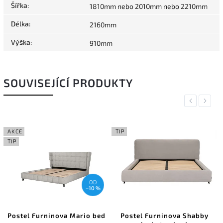
Šířka
:
1810mm nebo 2010mm nebo 2210mm
Délka
:
2160mm
Výška
:
910mm
SOUVISEJÍCÍ PRODUKTY
Previous
Next
AKCE
TIP
TIP
OD
–10 %
Postel Furninova Mario bed
Postel Furninova Shabby