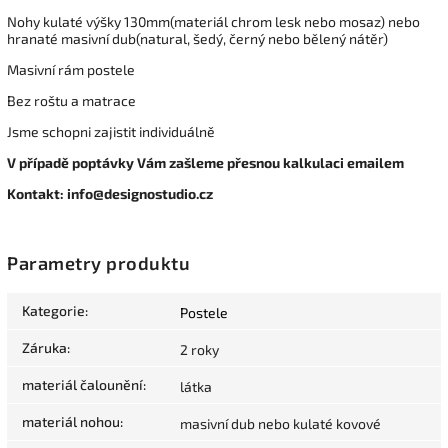
Nohy kulaté výšky 130mm(materiál chrom lesk nebo mosaz) nebo
hranaté masivní dub(natural, šedý, černý nebo bělený nátěr)
Masivní rám postele
Bez roštu a matrace
Jsme schopni zajistit individuálně
V případě poptávky Vám zašleme přesnou kalkulaci emailem
Kontakt: info@designostudio.cz
Parametry produktu
Kategorie
:
Postele
Záruka
:
2 roky
materiál čalounění
:
látka
materiál nohou
:
masivní dub nebo kulaté kovové